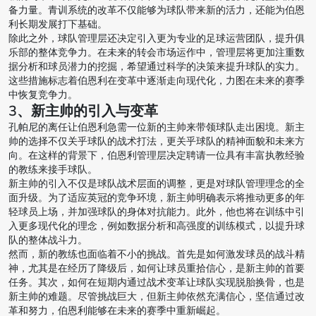
备力量。青训系统的改革不仅能够为球队带来新的活力，还能为伯恩
利长期发展打下基础。
除此之外，球队管理层还决定引入更为专业的足球运营团队，提升俱
乐部的整体竞争力。在未来的转会市场运作中，管理层将更加注重数
据分析和球员潜力的挖掘，希望通过科学的决策来提升球队的实力。
这些措施标志着伯恩利在变革中逐渐走向现代化，力图在未来的赛季
中恢复竞争力。
3、新主帅的引入与变革
孔帕尼的离任让伯恩利急需一位新的主帅来带领球队走出困境。新主
帅的选择不仅关乎球队的战术打法，更关乎球队的精神面貌和未来方
向。在这样的背景下，伯恩利管理层决定聘请一位具有丰富执教经验
的教练来接手球队。
新主帅的引入不仅是球队战术层面的调整，更是对球队管理理念的全
面升级。为了适应英冠的竞争环境，新主帅明确表示将推动更多的年
轻球员上场，并加强球队的身体对抗能力。此外，他也将在训练中引
入更多现代化的理念，例如数据分析和高强度的训练模式，以提升球
队的整体战斗力。
然而，新的教练也面临着不小的挑战。首先是如何激发球员的战斗精
神，尤其是在经历了降级后，如何让球员重拾信心，是新主帅的首要
任务。其次，如何在短期内通过战术变革让球队实现脱胎换骨，也是
新主帅的难题。尽管挑战巨大，但新主帅依然充满信心，坚信通过改
革和努力，伯恩利能够在未来的赛季中重新崛起。