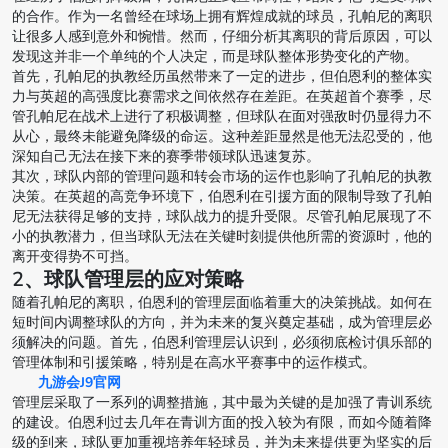
的合作。作为一名曾经在球场上拥有辉煌成就的球员，孔帕尼的离职
让很多人感到意外和惋惜。然而，仔细分析其离职的背后原因，可以
发现这并非一个单纯的个人决定，而是球队整体形势变化的产物。
首先，孔帕尼的执教经历虽然带来了一定的进步，但伯恩利的整体实
力与英超的高强度比赛需求之间依然存在差距。在英超首个赛季，尽
管孔帕尼在战术上进行了积极调整，但球队在面对强敌时仍显得力不
从心，最终未能避免降级的命运。这种差距显然是他无法忍受的，他
深知自己无法在接下来的赛季带领球队迅速复苏。
其次，球队内部的管理问题和转会市场的运作也影响了孔帕尼的执教
决策。在英超的高竞争环境下，伯恩利在引援方面的限制导致了孔帕
尼无法获得足够的支持，球队战力的提升受限。尽管孔帕尼展现了不
小的执教潜力，但当球队无法在关键时刻提供他所需的资源时，他的
离开变得势不可挡。
2、球队管理层的应对策略
随着孔帕尼的离职，伯恩利的管理层面临着重大的决策挑战。如何在
短时间内调整球队的方向，并为未来的复兴奠定基础，成为管理层必
须解决的问题。首先，伯恩利管理层认识到，必须彻底检讨俱乐部的
管理体制和引援策略，特别是在高水平赛事中的运作模式。
九游会J9官网
管理层采取了一系列的调整措施，其中最为关键的是加强了青训系统
的建设。伯恩利过去几年在青训方面的投入较为有限，而如今随着降
级的到来，球队更加重视培养年轻球员，并为未来提供更为坚实的后