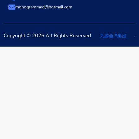
monogrammed@hotmail.com
Copyright © 2026 All Rights Reserved
.
九游会J9集团