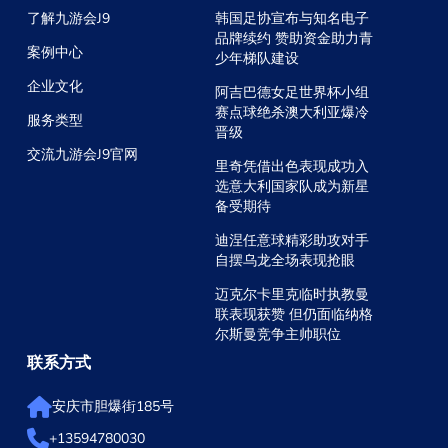
了解九游会J9
韩国足协宣布与知名电子
品牌续约 赞助资金助力青
案例中心
少年梯队建设
企业文化
阿吉巴德女足世界杯小组
赛点球绝杀澳大利亚爆冷
服务类型
晋级
交流九游会J9官网
里奇凭借出色表现成功入
选意大利国家队成为新星
备受期待
迪涅任意球精彩助攻对手
自摆乌龙全场表现抢眼
迈克尔卡里克临时执教曼
联表现获赞 但仍面临纳格
尔斯曼竞争主帅职位
联系方式
安庆市胆爆街185号
+13594780030