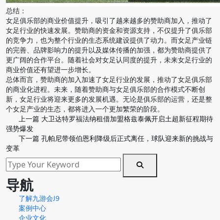
总结：
女足俱乐部的商业价值提升，吸引了越来越多的赞助商加入，推动了
女足行业的快速发展。赞助商的资金和资源支持，不仅提升了俱乐部
的竞争力，也为整个行业的生态系统建设提供了动力。而女足产业链
的完善、品牌影响力的提升以及媒体传播的加强，都为赞助商提供了
更广阔的合作平台。随着社会对女足认同度的提升，未来女足行业的
商业价值还有望进一步增长。
总体而言，赞助商的加入加速了女足行业的发展，推动了女足俱乐部
的商业化进程。未来，随着赞助商与女足俱乐部的合作模式不断创
新，女足行业将迎来更多的发展机遇。无论是俱乐部的运营，还是整
个女足产业的生态，都将进入一个更加繁荣的阶段。
上一篇
大卫达特罗福法纳租借加盟格兹泰佩开启土超新征程期待
强势爆发
下一篇
孔帕尼带领伯恩利降级后正式离任，球队迎来新的挑战与
变革
导航
了解九游会J9
案例中心
企业文化