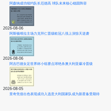
阿森纳成功续约队长厄德高 球队未来核心稳固阵容
2026-08-06
阿斯顿维拉主场力克拜仁晋级欧冠八强上演惊天逆袭
2026-08-06
阿吉巴德女足世界杯小组赛点球绝杀澳大利亚爆冷晋级
2026-08-05
里奇凭借出色表现成功入选意大利国家队成为新星备受期待