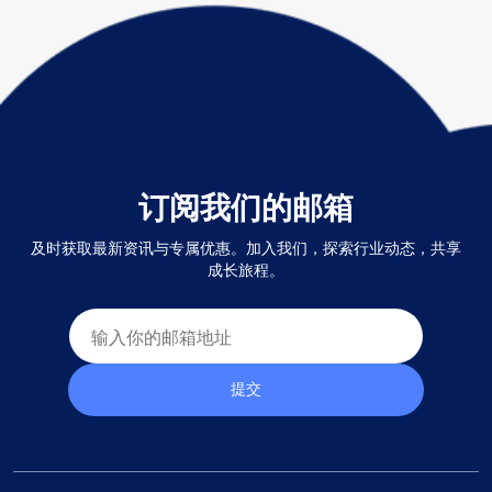
订阅我们的邮箱
及时获取最新资讯与专属优惠。加入我们，探索行业动态，共享
成长旅程。
提交