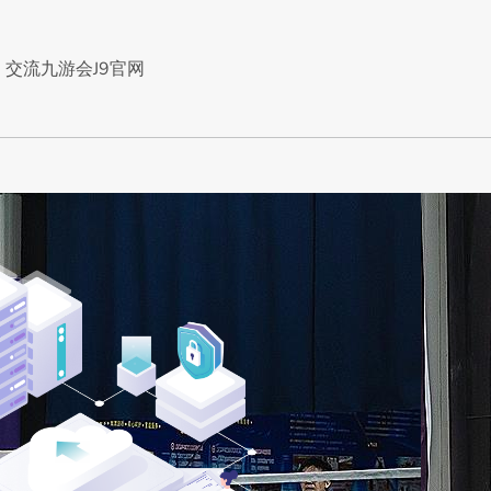
交流九游会J9官网