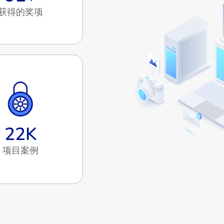
获得的奖项
25
K
项目案例