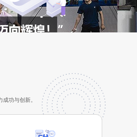
力成功与创新。