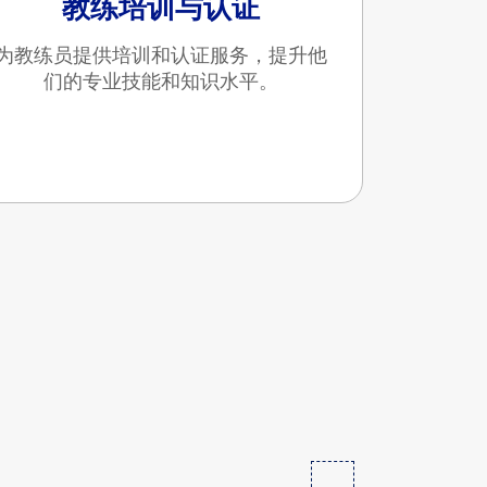
教练培训与认证
为教练员提供培训和认证服务，提升他
们的专业技能和知识水平。