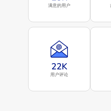
满意的用户
25
K
用户评论