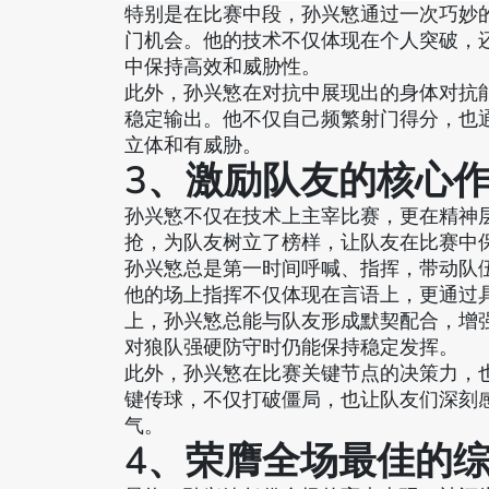
特别是在比赛中段，孙兴慜通过一次巧妙
门机会。他的技术不仅体现在个人突破，
中保持高效和威胁性。
此外，孙兴慜在对抗中展现出的身体对抗
稳定输出。他不仅自己频繁射门得分，也
立体和有威胁。
3、激励队友的核心
孙兴慜不仅在技术上主宰比赛，更在精神
抢，为队友树立了榜样，让队友在比赛中
孙兴慜总是第一时间呼喊、指挥，带动队
他的场上指挥不仅体现在言语上，更通过
上，孙兴慜总能与队友形成默契配合，增
对狼队强硬防守时仍能保持稳定发挥。
此外，孙兴慜在比赛关键节点的决策力，
键传球，不仅打破僵局，也让队友们深刻
气。
4、荣膺全场最佳的