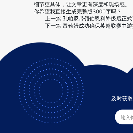
细节更具体，让文章更有深度和现场感。
你希望我直接生成完整版3000字吗？
上一篇
孔帕尼带领伯恩利降级后正式
下一篇
富勒姆成功确保英超联赛中游
及时获取