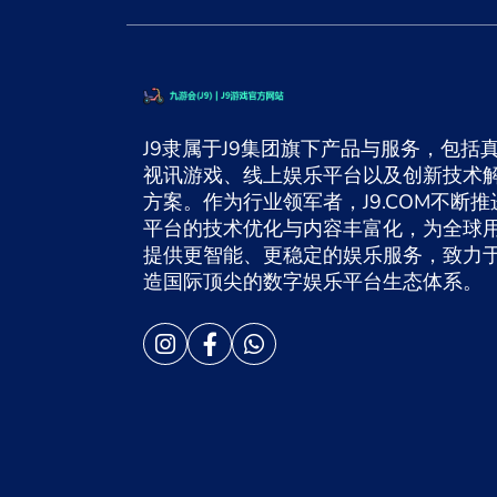
J9隶属于J9集团旗下产品与服务，包括
视讯游戏、线上娱乐平台以及创新技术
方案。作为行业领军者，J9.COM不断推
平台的技术优化与内容丰富化，为全球
提供更智能、更稳定的娱乐服务，致力
造国际顶尖的数字娱乐平台生态体系。