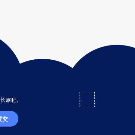
成长旅程。
提交