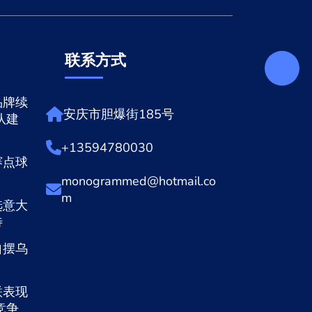
联系方式
品牌续
安庆市胆爆街185号
队建
+13594780030
赛点球
monogrammed@hotmail.co
m
选意大
待
自摆乌
联表现
竞争