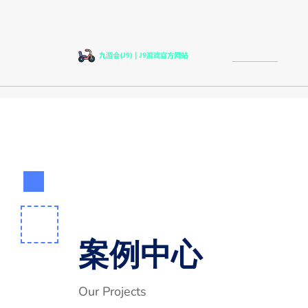
案例中心
Our Projects