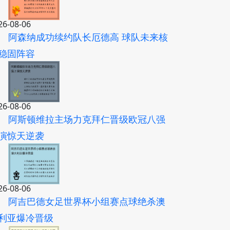
26-08-06
阿森纳成功续约队长厄德高 球队未来核
稳固阵容
26-08-06
阿斯顿维拉主场力克拜仁晋级欧冠八强
演惊天逆袭
26-08-06
阿吉巴德女足世界杯小组赛点球绝杀澳
利亚爆冷晋级