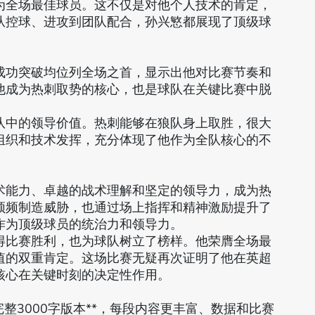
为全场最佳球员。这不仅是对他个人技术的肯定，
从控球、进攻到团队配合，孙兴慜都展现了顶级球
成功突破均位列全场之首，显示出他对比赛节奏和
他成为热刺取势的核心，也是球队在关键比赛中脱
队中的领导价值。热刺能够在狼队身上取胜，很大
组织和技术发挥，充分体现了他作为全队核心的不
术能力、卓越的战术理解和坚定的领导力，成为热
频频制造威胁，也通过场上指挥和精神激励提升了
作为顶级球员的统治力和领导力。
得比赛胜利，也为球队树立了榜样。他荣膺全场最
值的双重肯定。这场比赛无疑再次证明了他在英超
核心在关键时刻的决定性作用。
整3000字版本**，每段内容更丰富、数据和比赛