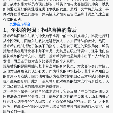
盾，战术安排对球员表现的影响，球员个性与比赛氛围的冲突，以及
如何通过更好的沟通避免类似争执的发生。最后，文章将总结这一事
件对拜仁慕尼黑的影响，并展望未来如何在管理层和球员之间建立更
有效的互动。
九游会J9平台
1、争执的起因：拒绝替换的背后
基米希与图赫尔助教的冲突始于比赛中的一次替换请求。比赛进行到
某个阶段时，图赫尔助教决定进行换人，以加强球队的攻势。然而，
基米希在此时拒绝了被换下的指令，这引发了场边的紧张局势。球员
拒绝替换在足球比赛中并不常见，尤其是在职业球员中，通常他们会
服从教练的战术安排。然而，基米希的举动显然并非出于个人情绪的
发泄，而是基于他对当前比赛局势的个人判断。
拒绝替换的原因可能与基米希当时的身体状态、对比赛节奏的掌控以
及他对自身角色的认知有关。作为球队的中场核心，基米希深知自己
的作用不可或缺，因此他可能认为在此时替换自己会对球队的整体表
现产生负面影响。此外，基米希可能对教练的战术安排有所质疑，认
为自己在场上依然能够发挥关键作用。
这一事件不仅是一次简单的战术选择，它还反映了球员与教练团队之
间在决策过程中的分歧。对于像基米希这样的球员来说，场上的决定
往往涉及到更多的个人因素，而不仅仅是教练的指示。这也让人不禁
思考，在高水平的职业比赛中，球员的自主性与教练的战术安排之间
应当如何平衡。