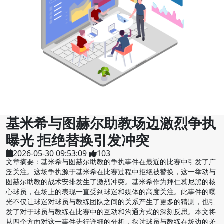
基米希与图赫尔助教场边激烈争执
曝光 拒绝替换引发冲突
2026-05-30 09:53:09
103
文章摘要：基米希与图赫尔助教的争执事件在最近的比赛中引发了广
泛关注。这场争执源于基米希在比赛过程中拒绝被替换，这一举动与
图赫尔助教的战术安排发生了激烈冲突。基米希作为拜仁慕尼黑的核
心球员，在场上的表现一直受到球迷和媒体的高度关注。此事件的曝
光不仅让球迷对球员与教练团队之间的关系产生了更多的猜测，也引
发了对于球员与教练在比赛中的互动和沟通方式的深刻反思。本文将
从四个方面对这一事件进行详细的分析，探讨球员与教练在场边的矛