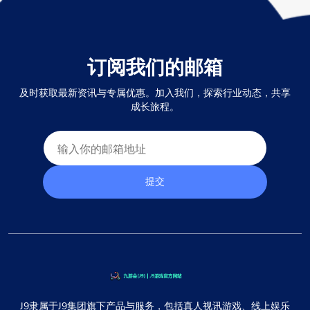
订阅我们的邮箱
及时获取最新资讯与专属优惠。加入我们，探索行业动态，共享
成长旅程。
提交
J9隶属于J9集团旗下产品与服务，包括真人视讯游戏、线上娱乐