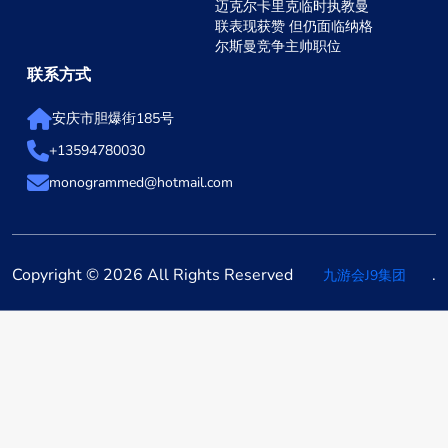
迈克尔卡里克临时执教曼
联表现获赞 但仍面临纳格
尔斯曼竞争主帅职位
联系方式
安庆市胆爆街185号
+13594780030
monogrammed@hotmail.com
Copyright © 2026 All Rights Reserved
.
九游会J9集团