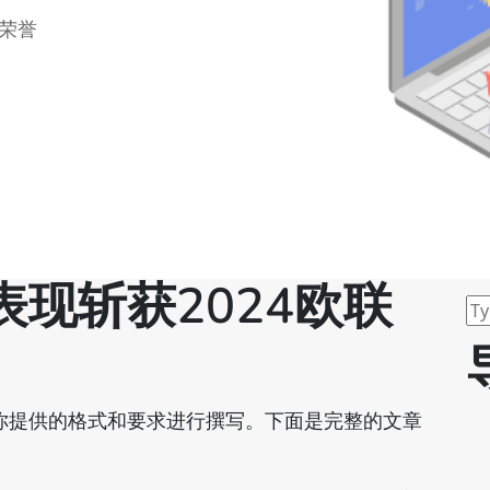
靴荣誉
现斩获2024欧联
你提供的格式和要求进行撰写。下面是完整的文章