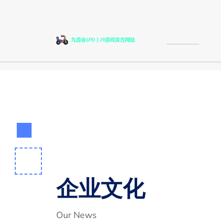
企业文化
Our News