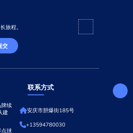
成长旅程。
提交
联系方式
品牌续
安庆市胆爆街185号
队建
+13594780030
赛点球