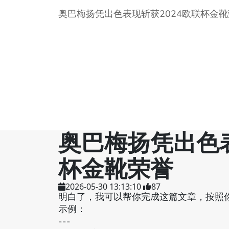
奥巴梅扬凭出色表现斩获2024欧联杯金
奥巴梅扬凭出色表
杯金靴荣誉
2026-05-30 13:13:10
87
明白了，我可以帮你完成这篇文章，按照
示例：
---