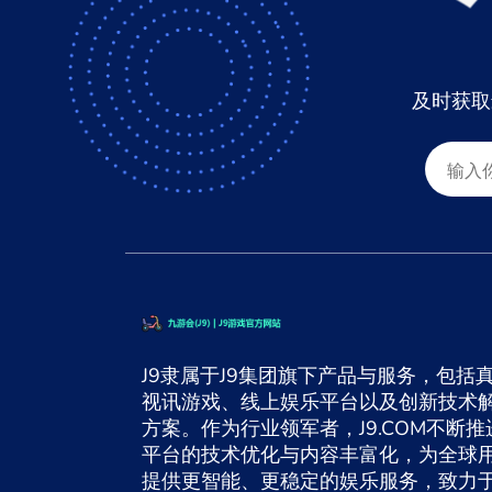
及时获取
J9隶属于J9集团旗下产品与服务，包括
视讯游戏、线上娱乐平台以及创新技术
方案。作为行业领军者，J9.COM不断推
平台的技术优化与内容丰富化，为全球
提供更智能、更稳定的娱乐服务，致力