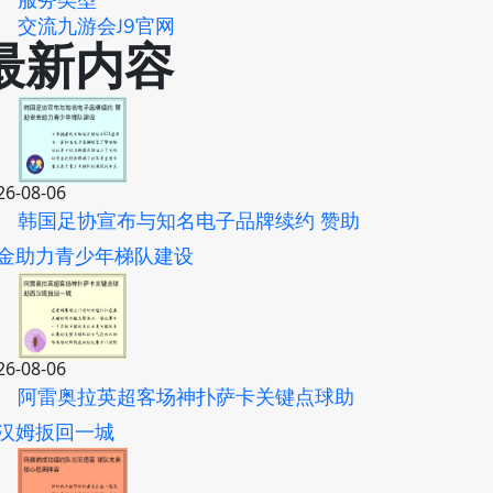
服务类型
交流九游会J9官网
最新内容
26-08-06
韩国足协宣布与知名电子品牌续约 赞助
金助力青少年梯队建设
26-08-06
阿雷奥拉英超客场神扑萨卡关键点球助
汉姆扳回一城