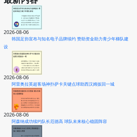
最新内容
2026-08-06
韩国足协宣布与知名电子品牌续约 赞助资金助力青少年梯队建
设
2026-08-06
阿雷奥拉英超客场神扑萨卡关键点球助西汉姆扳回一城
2026-08-06
阿森纳成功续约队长厄德高 球队未来核心稳固阵容