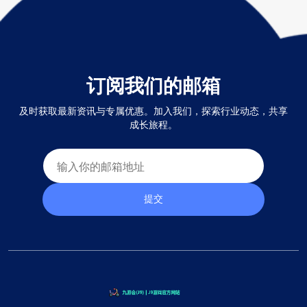
订阅我们的邮箱
及时获取最新资讯与专属优惠。加入我们，探索行业动态，共享
成长旅程。
提交