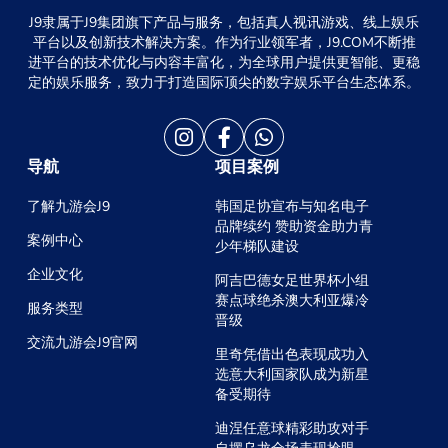
J9隶属于J9集团旗下产品与服务，包括真人视讯游戏、线上娱乐
平台以及创新技术解决方案。作为行业领军者，J9.COM不断推
进平台的技术优化与内容丰富化，为全球用户提供更智能、更稳
定的娱乐服务，致力于打造国际顶尖的数字娱乐平台生态体系。
导航
项目案例
了解九游会J9
韩国足协宣布与知名电子
品牌续约 赞助资金助力青
案例中心
少年梯队建设
企业文化
阿吉巴德女足世界杯小组
赛点球绝杀澳大利亚爆冷
服务类型
晋级
交流九游会J9官网
里奇凭借出色表现成功入
选意大利国家队成为新星
备受期待
迪涅任意球精彩助攻对手