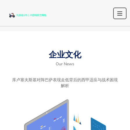
企业文化
Our News
库卢塞夫斯基对阵巴萨表现走低背后的西甲适应与战术困境
解析