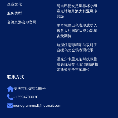
企业文化
阿吉巴德女足世界杯小组
赛点球绝杀澳大利亚爆冷
服务类型
晋级
交流九游会J9官网
里奇凭借出色表现成功入
选意大利国家队成为新星
备受期待
迪涅任意球精彩助攻对手
自摆乌龙全场表现抢眼
迈克尔卡里克临时执教曼
联表现获赞 但仍面临纳格
尔斯曼竞争主帅职位
联系方式
安庆市胆爆街185号
+13594780030
monogrammed@hotmail.com