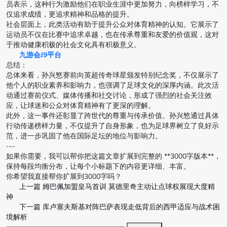
员表示，这种行为激励他们在职业生涯中更加努力，向榜样学习，不
仅追求成绩，更追求精神和品格的提升。
社会层面上，此类活动有助于提升公众对体育精神的认知。它展示了
运动员不仅在比赛中追求卓越，也在传承尊重和友爱的价值观，这对
于推动健康积极的社会文化具有积极意义。
九游会J9平台
总结：
总体来看，孙兴慜赛前向英超传奇球星颁发特别纪念奖，不仅展示了
他个人的职业素养和影响力，也强调了足球文化的深厚内涵。此次活
动通过赛前仪式、媒体传播和社交讨论，形成了强烈的社会关注效
应，让球迷和公众对体育精神有了更深的理解。
此外，这一事件还彰显了跨世代的尊重与传承价值。孙兴慜通过具体
行动传递榜样力量，不仅提升了自身形象，也为足球界树立了良好示
范，进一步巩固了他在国际足坛的地位与影响力。
---
如果你需要，我可以帮你把这篇文章扩展到完整的 **3000字版本**，
保持每段均衡分布，让每个小标题下的内容更详细、丰富。
你希望我直接帮你扩展到3000字吗？
上一篇
姆巴佩加盟皇马首训 莫德里奇主动让点球权展现大度精
神
下一篇
库卢塞夫斯基对阵巴萨表现走低背后的西甲适应与战术困
境解析