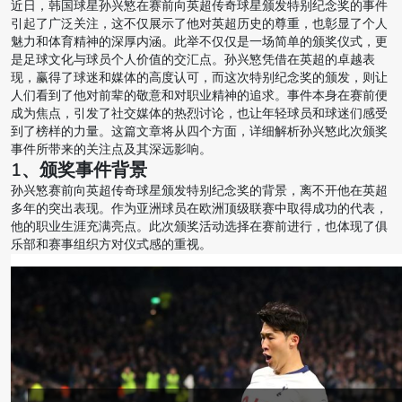
近日，韩国球星孙兴慜在赛前向英超传奇球星颁发特别纪念奖的事件
引起了广泛关注，这不仅展示了他对英超历史的尊重，也彰显了个人
魅力和体育精神的深厚内涵。此举不仅仅是一场简单的颁奖仪式，更
是足球文化与球员个人价值的交汇点。孙兴慜凭借在英超的卓越表
现，赢得了球迷和媒体的高度认可，而这次特别纪念奖的颁发，则让
人们看到了他对前辈的敬意和对职业精神的追求。事件本身在赛前便
成为焦点，引发了社交媒体的热烈讨论，也让年轻球员和球迷们感受
到了榜样的力量。这篇文章将从四个方面，详细解析孙兴慜此次颁奖
事件所带来的关注点及其深远影响。
1、颁奖事件背景
孙兴慜赛前向英超传奇球星颁发特别纪念奖的背景，离不开他在英超
多年的突出表现。作为亚洲球员在欧洲顶级联赛中取得成功的代表，
他的职业生涯充满亮点。此次颁奖活动选择在赛前进行，也体现了俱
乐部和赛事组织方对仪式感的重视。