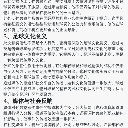
在社交媒体上，孙兴慜的这一举动引发了大量讨论和点赞，许多年轻
球员表示受到了激励。通过亲自颁奖，他不仅表达了对前辈的敬意，
也让粉丝看到了球员在赛场外的另一面魅力。
此外，孙兴慜的形象在国际品牌和商业合作中也得到了提升。这类具
有象征意义的活动往往能够增加球员的公信力和市场价值，使他在球
迷和赞助商心中树立更加全面的正面形象。
3、足球文化意义
此次颁奖活动不仅是个人行为，更有着深刻的足球文化意义。通过向
英超传奇球星颁发奖项，孙兴慜展示了对足球历史和文化的尊重，这
种敬意在职业体育中尤为重要。它提醒人们，足球不仅是比赛，更是
一种跨世代传承的文化。
仪式的象征性作用十分明显，它让年轻球员和球迷意识到成功不仅来
自个人努力，还需铭记历史与前辈的付出。这种文化传承有助于营造
积极向上的足球氛围，推动联赛整体形象的提升。
通过媒体的报道和社交平台的传播，这种文化价值进一步放大。球迷
不仅关注比赛成绩，也对球员的精神内涵和文化认同产生共鸣，从而
提升整个足球社区的凝聚力。
4、媒体与社会反响
媒体对孙兴慜颁奖事件的报道极为广泛，各大新闻门户和体育频道纷
纷进行深入分析。报道不仅关注仪式本身，还强调孙兴慜的职业精神
和影响力，使事件的传播效应进一步扩大。
在社交媒体上，粉丝们纷纷转发、评论，形成热烈讨论。许多年轻球