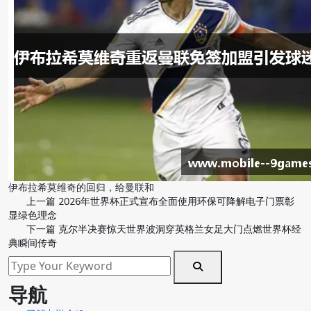
伊布拉希莫维奇的回归，给曼联和
上一篇
2026年世界杯正式宣布全面使用环保可降解电子门票彰
显绿色理念
下一篇
克尔半决赛惊天世界波洞穿英格兰女足大门点燃世界杯经
典瞬间传奇
导航