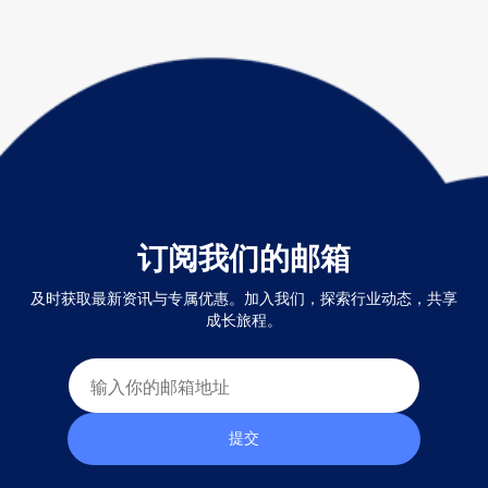
订阅我们的邮箱
及时获取最新资讯与专属优惠。加入我们，探索行业动态，共享
成长旅程。
提交