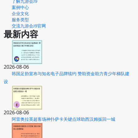
了解九游会J9
案例中心
企业文化
服务类型
交流九游会J9官网
最新内容
2026-08-06
韩国足协宣布与知名电子品牌续约 赞助资金助力青少年梯队建
设
2026-08-06
阿雷奥拉英超客场神扑萨卡关键点球助西汉姆扳回一城