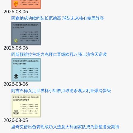
2026-08-06
阿森纳成功续约队长厄德高 球队未来核心稳固阵容
2026-08-06
阿斯顿维拉主场力克拜仁晋级欧冠八强上演惊天逆袭
2026-08-06
阿吉巴德女足世界杯小组赛点球绝杀澳大利亚爆冷晋级
2026-08-05
里奇凭借出色表现成功入选意大利国家队成为新星备受期待