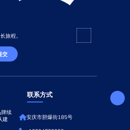
成长旅程。
提交
联系方式
品牌续
安庆市胆爆街185号
队建