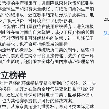
质票据的生产和废弃，进而降低森林砍伐和纸张生
年全球生产和消费大量纸张，而纸质门票的生产消
程中的碳排放，还在赛事结束后形成了废弃物。电
20
少了纸张浪费，对环境产生了积极影响。
。传统的纸质门票往往在使用后被丢弃，进入垃圾
则能够在短时间内自然降解，减少了废弃物的长期
队
少了对塑料等非可降解材料的依赖，进一步降低了
保的要求，也符合可持续发展的目标。
物流环节的碳排放。传统纸质门票的制作、运输和
电子门票则通过网络平台直接传递，减少了这一环
间产生影响，还能够在全球范围内推动环保理念的
树立榜样
6年世界杯的环保举措无疑会受到广泛关注。这一决
的榜样，尤其是在当前全球气候变化日益严峻的背
题。通过采用环保可降解电子门票，世界杯不仅向
，也为其他赛事提供了可行的解决方案。
事中。从东京奥运会到世界杯，再到各类国际足球