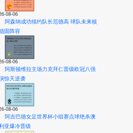
26-08-06
阿森纳成功续约队长厄德高 球队未来核
稳固阵容
26-08-06
阿斯顿维拉主场力克拜仁晋级欧冠八强
演惊天逆袭
26-08-06
阿吉巴德女足世界杯小组赛点球绝杀澳
利亚爆冷晋级