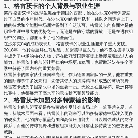
1、格雷茨卡的个人背景与职业生涯
莱昂·格雷茨卡的足球生涯始于德国的西部，他在沙尔克04青训营度
过了自己的少年时代。在沙尔克04的青年队和一线队之间迅速上升，
他的技术和全能型中场属性得到了广泛认可。格雷茨卡的多面性是他
职业生涯中最大的优势之一，无论是在防守端的贡献，还是在进攻组
织中的调度，都显示出了他的全面性。
在沙尔克04的成功表现后，格雷茨卡的职业生涯迎来了重大突破。
2018年，他转会至拜仁慕尼黑，加盟德甲巨头后，他不仅在德甲联赛
中成为了中场的核心人物，还在欧冠等国际赛场上屡屡展现出过人的
能力。格雷茨卡的加盟让拜仁的中场更加稳固，也帮助球队在多个赛
季中获得了国内外的重要荣誉。
格雷茨卡的国家队生涯同样亮眼。作为德国国家队的一员，他在重要
的国际赛事中多次亮相，凭借其强大的拼搏精神和成熟的球场视野，
格雷茨卡成为了国家队中场的重要一员。无论是在世界杯、欧洲杯等
比赛中，他都展示了高水平的竞技状态和领导能力。
2、格雷茨卡加盟对多特蒙德的影响
格雷茨卡的加盟无疑是多特蒙德今夏转会市场上的一笔重磅交易。首
先，从战术层面来看，格雷茨卡的到来可以为多特蒙德中场注入更多
的硬实力。他的防守覆盖范围和高位压迫能力，可以增强球队的防守
体系，而他的传球视野和进攻组织能力又能够让多特蒙德的进攻更具
威胁。