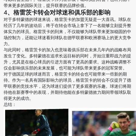
带来更多的国际关注，提升联赛的品牌价值。
4、格雷茨卡转会对球迷和俱乐部的影响
对于多特蒙德的球迷来说，格雷茨卡的加盟无疑是一大喜讯。球队在
经历了几年的波动后，终于在转会市场上拿下了一名能够立刻提升整
体实力的球员。格雷茨卡的到来，不仅能够为球队带来更加稳固的中
场控制力，还能让球迷看到球队在德甲联赛和欧洲赛场上的更大竞争
力。
与此同时，格雷茨卡的加入也意味着俱乐部在未来几年内的战略布局
发生了变化。多特蒙德在追求长远目标的同时，开始注重即战力的提
升，尤其是在核心球员的引进方面有了更高的要求。这种战略调整不
仅会影响俱乐部的未来发展，也可能为球队带来更多的冠军荣誉。
对于德国足球的球迷而言，格雷茨卡的转会也可能带来一些新的期
待。作为一名具有国际影响力的球员，格雷茨卡的转会不仅提升了德
甲联赛的竞技水平，还为球迷们提供了更多观赛的乐趣。球迷们将期
待他在新赛季中的表现，并期待他能在多特蒙德效力期间带领球队取
得更大的成功。
总结：