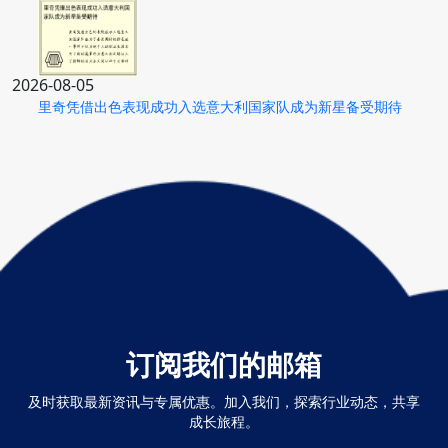
2026-08-05
里奇凭借出色表现成功入选意大利国家队成为新星备受期待
订阅我们的邮箱
及时获取最新资讯与专属优惠。加入我们，探索行业动态，共享
成长旅程。