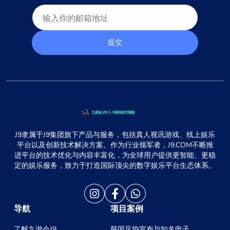
提交
J9隶属于J9集团旗下产品与服务，包括真人视讯游戏、线上娱乐
平台以及创新技术解决方案。作为行业领军者，J9.COM不断推
进平台的技术优化与内容丰富化，为全球用户提供更智能、更稳
定的娱乐服务，致力于打造国际顶尖的数字娱乐平台生态体系。
导航
项目案例
了解九游会J9
韩国足协宣布与知名电子