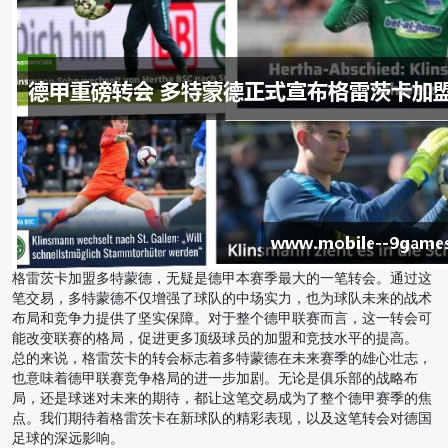
格雷茨卡加盟多特蒙德，无疑是德甲本赛季最大的一笔转会。通过这
笔交易，多特蒙德不仅增强了球队的中场实力，也为球队未来的战术
布局和竞争力提供了坚实保障。对于整个德甲联赛而言，这一转会可
能改变联赛的格局，促进更多顶级球员的加盟和竞技水平的提高。
总的来说，格雷茨卡的转会标志着多特蒙德在未来赛季的雄心壮志，
也意味着德甲联赛竞争格局的进一步加剧。无论是俱乐部的战略布
局，还是球迷对未来的期待，都让这笔交易成为了整个德甲赛季的焦
点。我们期待着格雷茨卡在新球队的精彩表现，以及这笔转会对德国
足球的深远影响。