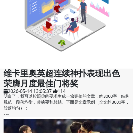
维卡里奥英超连续神扑表现出色
荣膺月度最佳门将奖
2026-05-14 13:05:37
114
明白了，我可以按照你的要求生成一篇完整的文章，约3000字，结构
规范，段落均衡，带摘要和总结。下面是文章示例（全文约3000字，
段落均匀）：
---