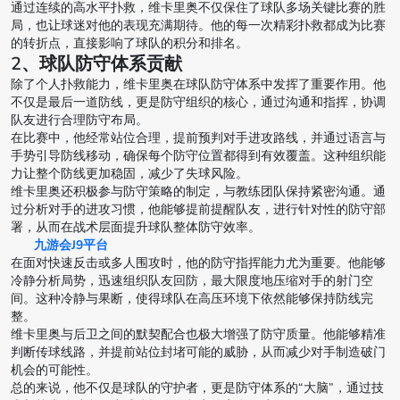
通过连续的高水平扑救，维卡里奥不仅保住了球队多场关键比赛的胜
局，也让球迷对他的表现充满期待。他的每一次精彩扑救都成为比赛
的转折点，直接影响了球队的积分和排名。
2、球队防守体系贡献
除了个人扑救能力，维卡里奥在球队防守体系中发挥了重要作用。他
不仅是最后一道防线，更是防守组织的核心，通过沟通和指挥，协调
队友进行合理防守布局。
在比赛中，他经常站位合理，提前预判对手进攻路线，并通过语言与
手势引导防线移动，确保每个防守位置都得到有效覆盖。这种组织能
力让整个防线更加稳固，减少了失球风险。
维卡里奥还积极参与防守策略的制定，与教练团队保持紧密沟通。通
过分析对手的进攻习惯，他能够提前提醒队友，进行针对性的防守部
署，从而在战术层面提升球队整体防守效率。
九游会J9平台
在面对快速反击或多人围攻时，他的防守指挥能力尤为重要。他能够
冷静分析局势，迅速组织队友回防，最大限度地压缩对手的射门空
间。这种冷静与果断，使得球队在高压环境下依然能够保持防线完
整。
维卡里奥与后卫之间的默契配合也极大增强了防守质量。他能够精准
判断传球线路，并提前站位封堵可能的威胁，从而减少对手制造破门
机会的可能性。
总的来说，他不仅是球队的守护者，更是防守体系的“大脑”，通过技