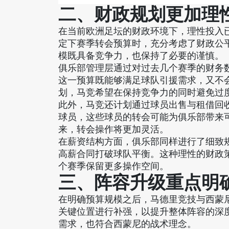
二、财政规划更加理
在当前欧洲足坛的财政环境下，理性投入
定下赛季转会预算时，充分考虑了财政公
模既具备竞争力，也保持了必要的谨慎。
俱乐部管理层通过对过去几个赛季的财务
这一预算既能够满足球队引援需求，又不
划，马竞希望在保持竞争力的同时避免过
此外，马竞还计划通过球员出售与租借回
球员，这些球员的转会可能为俱乐部带来
来，转会操作将更加灵活。
在薪资结构方面，俱乐部同样进行了细致
高薪合同打破球队平衡。这种理性的财政
个赛季保留更多操作空间。
三、阵容升级重点明
在明确预算规模之后，马德里竞技与西蒙
关键位置进行补强，以提升整体阵容的深
需求，也符合西蒙尼的战术理念。