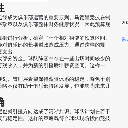
性
已经成为俱乐部运营的重要原则。马德里竞技在制
20
平政策以及俱乐部整体财务健康状况，因此预算规
数据进行分析，确定了一个相对稳健的预算区间。
队
会对俱乐部的长期财政造成压力。通过这样的规
度支出。
收部分资金。球队阵容中存在一些出场时间较少的
可观收入，并为新的引援腾出薪资空间。这样一
规划。管理层希望保持薪资体系的稳定，避免个别
策略不仅有助于俱乐部持续发展，也能够为未来几
确
尼也就引援方向达成了清晰共识。球队计划在若干
度与稳定性。这样的策略既符合球队现阶段的竞技