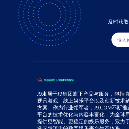
及时获取
J9隶属于J9集团旗下产品与服务，包括
视讯游戏、线上娱乐平台以及创新技术
方案。作为行业领军者，J9.COM不断推
平台的技术优化与内容丰富化，为全球
提供更智能、更稳定的娱乐服务，致力
造国际顶尖的数字娱乐平台生态体系。