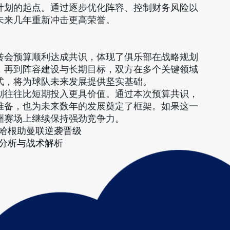
计划的起点。通过逐步优化阵容、控制财务风险以
未来几年重新冲击更高荣誉。
转会预算顺利达成共识，体现了俱乐部在战略规划
，再到阵容建设与长期目标，双方在多个关键领域
式，将为球队未来发展提供坚实基础。
划往往比短期投入更具价值。通过本次预算共识，
准备，也为未来数年的发展奠定了框架。如果这一
洲赛场上继续保持强劲竞争力。
哈根助曼联逆袭晋级
分析与战术解析