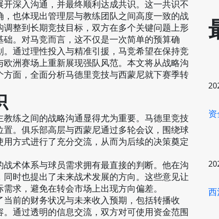
展开深入沟通，并最终顺利达成共识。这一共识不
确，也体现出管理层与教练团队之间高度一致的战
构调整到长期竞技目标，双方在多个关键问题上形
基础。对马竞而言，这不仅是一次简单的预算确
划。通过理性投入与精准引援，马竞希望在保持竞
与欧洲赛场上重新展现强队风范。本文将从战略沟
个方面，全面分析马德里竞技与西蒙尼就下赛季转
20
识
资
主教练之间的战略沟通显得尤为重要。马德里竞技
位置。俱乐部高层与西蒙尼通过多轮会议，围绕球
使用方式进行了充分交流，从而为后续的决策奠定
20
的战术体系与球员需求拥有最直接的判断。他在沟
，同时也提出了未来战术发展的方向。这些意见让
际需求，避免在转会市场上出现方向偏差。
西
了当前的财务状况与未来收入预期，包括转播收
容。通过透明的信息交流，双方对可使用资金范围