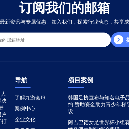
订阅我们的邮箱
最新资讯与专属优惠。加入我们，探索行业动态，共享
导航
项目案例
真人
了解九游会J9
韩国足协宣布与知名电子
解决
约 赞助资金助力青少年梯
进
案例中心
设
用户
企业文化
于打
阿吉巴德女足世界杯小组