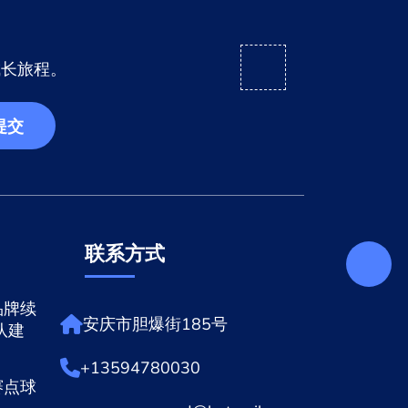
成长旅程。
提交
联系方式
品牌续
安庆市胆爆街185号
队建
+13594780030
赛点球