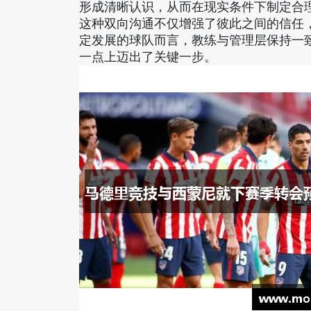
形成清晰认识，从而在现实条件下制定合
这种双向沟通不仅增强了彼此之间的信任
定发展的球队而言，教练与管理层保持一
一点上迈出了关键一步。