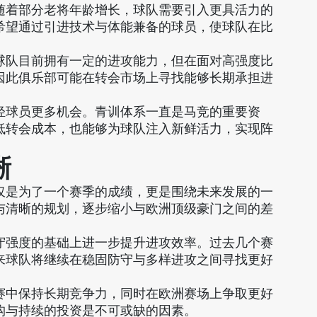
随着部分老将年龄增长，球队需要引入更具活力的
希望通过引进技术与体能兼备的球员，使球队在比
球队目前拥有一定的进攻能力，但在面对高强度比
因此俱乐部可能在转会市场上寻找能够长期承担进
轻球员更多机会。青训体系一直是马竞的重要资
低转会成本，也能够为球队注入新鲜活力，实现阵
晰
仅是为了一个赛季的成绩，更是围绕未来发展的一
与清晰的规划，逐步缩小与欧洲顶级豪门之间的差
守强度的基础上进一步提升进攻效率。过去几个赛
来球队将继续在稳固防守与多样进攻之间寻找更好
赛中保持长期竞争力，同时在欧洲赛场上争取更好
构与持续的投资是不可或缺的因素。