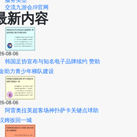
服务类型
交流九游会J9官网
最新内容
26-08-06
韩国足协宣布与知名电子品牌续约 赞助
金助力青少年梯队建设
26-08-06
阿雷奥拉英超客场神扑萨卡关键点球助
汉姆扳回一城