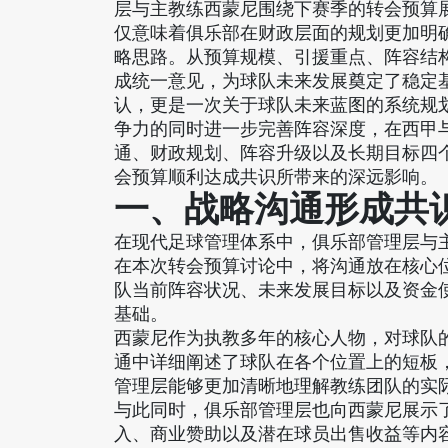
层与主教练西蒙尼围绕下赛季的转会预算
仅意味着俱乐部在财政层面的规划更加明
略思路。从预算规模、引援重点、阵容结
成统一意见，为球队未来发展奠定了稳定
认，更是一次关于球队未来蓝图的系统规
争力的同时进一步完善阵容深度，在西甲
通、财政规划、阵容升级以及长期目标四
会预算顺利达成共识所带来的深远影响。
一、战略沟通形成共
在现代足球管理体系中，俱乐部管理层与
在本次转会预算讨论中，将沟通放在核心
队当前阵容状况、未来发展目标以及资金
基础。
西蒙尼作为执教多年的核心人物，对球队
通中详细阐述了球队在各个位置上的短板
管理层能够更加清晰地理解教练团队的实
与此同时，俱乐部管理层也向西蒙尼展示
入、商业赞助以及潜在球员出售收益等内