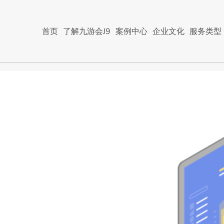
首页
了解九游会J9
案例中心
企业文化
服务类型