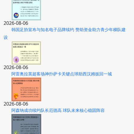
2026-08-06
韩国足协宣布与知名电子品牌续约 赞助资金助力青少年梯队建
设
2026-08-06
阿雷奥拉英超客场神扑萨卡关键点球助西汉姆扳回一城
2026-08-06
阿森纳成功续约队长厄德高 球队未来核心稳固阵容