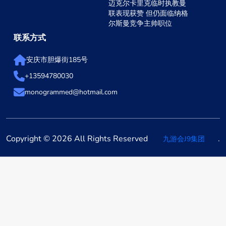
迈克尔卡里克临时执教曼
联表现获赞 但仍面临纳格
尔斯曼竞争主帅职位
联系方式
安庆市胆爆街185号
+13594780030
monogrammed@hotmail.com
Copyright © 2026 All Rights Reserved
.
九游会J9集团