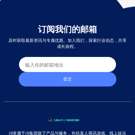
订阅我们的邮箱
及时获取最新资讯与专属优惠。加入我们，探索行业动态，共享
成长旅程。
提交
J9隶属于J9集团旗下产品与服务，包括真人视讯游戏、线上娱乐