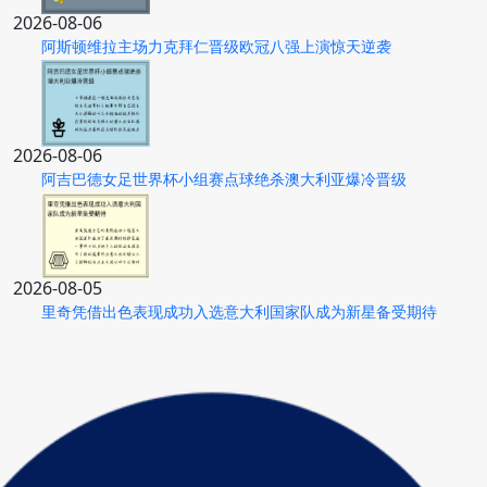
2026-08-06
阿斯顿维拉主场力克拜仁晋级欧冠八强上演惊天逆袭
2026-08-06
阿吉巴德女足世界杯小组赛点球绝杀澳大利亚爆冷晋级
2026-08-05
里奇凭借出色表现成功入选意大利国家队成为新星备受期待