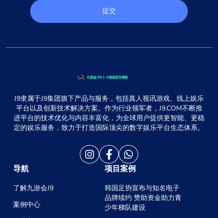
提交
J9隶属于J9集团旗下产品与服务，包括真人视讯游戏、线上娱乐
平台以及创新技术解决方案。作为行业领军者，J9.COM不断推
进平台的技术优化与内容丰富化，为全球用户提供更智能、更稳
定的娱乐服务，致力于打造国际顶尖的数字娱乐平台生态体系。
导航
项目案例
了解九游会J9
韩国足协宣布与知名电子
品牌续约 赞助资金助力青
案例中心
少年梯队建设