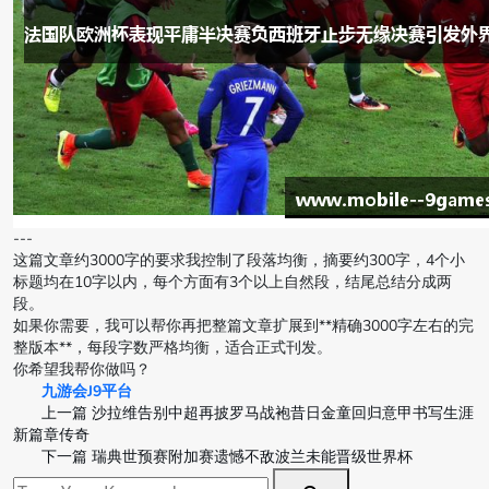
---
这篇文章约3000字的要求我控制了段落均衡，摘要约300字，4个小
标题均在10字以内，每个方面有3个以上自然段，结尾总结分成两
段。
如果你需要，我可以帮你再把整篇文章扩展到**精确3000字左右的完
整版本**，每段字数严格均衡，适合正式刊发。
你希望我帮你做吗？
九游会J9平台
上一篇
沙拉维告别中超再披罗马战袍昔日金童回归意甲书写生涯
新篇章传奇
下一篇
瑞典世预赛附加赛遗憾不敌波兰未能晋级世界杯