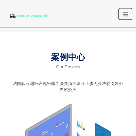
案例中心
Our Projects
法国队欧洲杯表现平庸半决赛负西班牙止步无缘决赛引发外
界质疑声