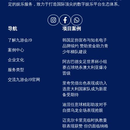
定的娱乐服务，致力于打造国际顶尖的数字娱乐平台生态体系。
导航
项目案例
了解九游会J9
韩国足协宣布与知名电子
品牌续约 赞助资金助力青
案例中心
少年梯队建设
企业文化
阿吉巴德女足世界杯小组
赛点球绝杀澳大利亚爆冷
服务类型
晋级
交流九游会J9官网
里奇凭借出色表现成功入
选意大利国家队成为新星
备受期待
迪涅任意球精彩助攻对手
自摆乌龙全场表现抢眼
迈克尔卡里克临时执教曼
联表现获赞 但仍面临纳格