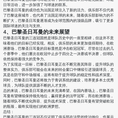
日等活动，进一步加强了与球迷的联系。
巴黎圣日耳曼的成功也为法国足球注入了新的活力。俱乐部不仅代表
了巴黎这座城市，也代表了法国足球的未来。随着俱乐部影响力的不
断扩大，巴黎圣日耳曼逐渐成为全球范围内的顶级品牌，吸引了更多
国际球迷的关注与支持。
4、巴黎圣日耳曼的未来展望
巴黎圣日耳曼的三连冠固然是球队历史中的一座里程碑，但这并不意
味着他们的目标已经实现。相反，俱乐部的未来更加值得期待。在欧
洲赛场，巴黎圣日耳曼的目标显然是冲击欧冠冠军。尽管在过去的几
个赛季中，他们屡次在欧冠中止步于四分之一决赛或半决赛，但球队
依然保持着强大的竞争力。
为了实现这一目标，巴黎圣日耳曼正在不断完善其阵容，提升球队的
整体实力。俱乐部可能会在未来的转会窗口中继续引进顶级球员，尤
其是在防守和中场领域，这将有助于提升球队的稳定性和战术深度。
同时，巴黎圣日耳曼还将致力于青训系统的建设，培养更多本土优秀
球员，为球队提供源源不断的人才支持。
总的来说，巴黎圣日耳曼的未来充满希望。在国内赛场上，巴黎圣日
耳曼有望继续保持领先地位，赢得更多的法甲冠军，而在欧洲赛场，
随着球队不断优化阵容、提升战术深度，巴黎圣日耳曼有望突破欧冠
的瓶颈，最终实现他们的欧洲梦想。
总结：
巴黎圣日耳曼的三连冠不仅证明了俱乐部在法甲的统治地位，也展示