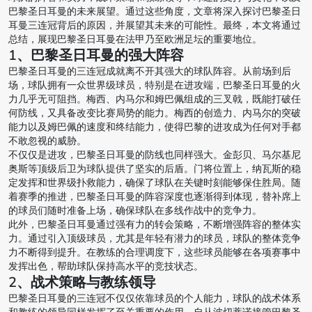
巴黎圣日耳曼的未来展望。通过这些角度，文章将深入探讨巴黎圣日
耳曼三连冠背后的原因，并展望其未来的可能性。最终，本文将通过
总结，展现巴黎圣日耳曼在法甲乃至欧洲足坛的重要地位。
1、巴黎圣日耳曼的强大阵容
巴黎圣日耳曼的三连冠成就离不开其强大的球队阵容。从前场到后
场，球队拥有一众世界级球员，特别是在进攻端，巴黎圣日耳曼的火
力几乎无可阻挡。梅西、内马尔和姆巴佩组成的三叉戟，既能打破任
何防线，又具备改变比赛局势的能力。梅西的创造力、内马尔的突破
能力以及姆巴佩的速度和终结能力，使得巴黎的进攻成为任何对手都
不敢忽视的威胁。
不仅仅是进攻，巴黎圣日耳曼的防线也同样强大。金彭贝、马尔基尼
奥斯等顶级后卫为球队提供了坚实的后盾。门将位置上，纳瓦斯的稳
定发挥和世界级扑救能力，确保了球队在关键时刻能够保住胜局。随
着赛季的推进，巴黎圣日耳曼的阵容深度也逐渐得到体现，替补席上
的球员们随时准备上场，确保球队在多线作战中的竞争力。
此外，巴黎圣日耳曼通过强有力的转会策略，不断增强阵容的整体实
力。通过引入顶级球员，尤其是年轻有潜力的球员，球队的整体竞争
力不断得到提升。在教练的合理调度下，这些球员能够在各项赛事中
发挥出色，帮助球队保持高水平的竞技状态。
2、战术策略与教练领导
巴黎圣日耳曼的三连冠不仅仅依靠球员的个人能力，球队的战术体系