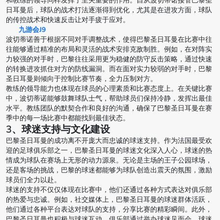
和教练的领导同样发挥了至关重要的作用。自从波切蒂诺接管巴黎圣
日耳曼后，球队的战术打法逐渐得到优化，尤其是在进攻方面，球队
的传控战术和快速反击让对手疲于应对。
九游会J9
波切蒂诺善于根据不同对手调整战术，使得巴黎圣日耳曼在比赛中往
往能够通过精准的布局和灵活的战术安排克敌制胜。例如，在对阵实
力较强的对手时，巴黎往往采用更为稳健的防守反击策略，通过快速
的转换进攻抓住对方的防线漏洞。而在面对实力较弱的对手时，巴黎
圣日耳曼则倾向于控制比赛节奏，全力压制对方。
教练的领导能力也体现在球员的心理素质和比赛态度上。在关键比赛
中，波切蒂诺能够鼓舞球队士气，帮助球员们保持冷静，发挥出最佳
水平。教练团队的默契合作和良好的沟通，确保了巴黎圣日耳曼在赛
季中的每一场比赛中都能找到最佳状态。
3、球迷支持与文化建设
巴黎圣日耳曼的成功离不开庞大而忠诚的球迷支持。作为法国最受欢
迎的足球俱乐部之一，巴黎圣日耳曼的球迷文化深入人心，球迷的热
情成为球队在赛场上无形的动力源泉。无论是主场的王子公园球场，
还是客场的挑战，巴黎的球迷都能够为球队创造出震天的氛围，激励
球员们全力以赴。
球迷的支持不仅仅体现在比赛中，他们还通过各种方式表达对俱乐部
的热爱与忠诚。例如，社交媒体上，巴黎圣日耳曼的球迷群体活跃，
他们通过各种平台表达对球队的支持，分享比赛的精彩瞬间。此外，
巴黎圣日耳曼也积极与球迷互动，俱乐部通过举办球迷见面会、球迷