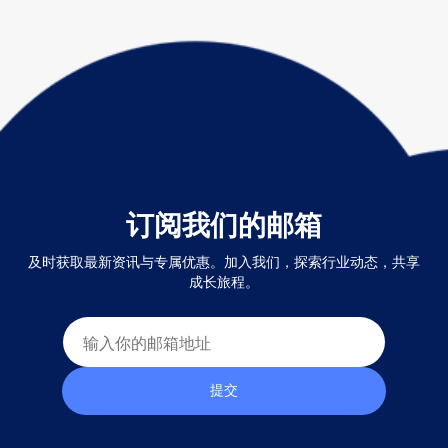
订阅我们的邮箱
及时获取最新资讯与专属优惠。加入我们，探索行业动态，共享
成长旅程。
提交