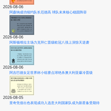
2026-08-06
阿森纳成功续约队长厄德高 球队未来核心稳固阵容
2026-08-06
阿斯顿维拉主场力克拜仁晋级欧冠八强上演惊天逆袭
2026-08-06
阿吉巴德女足世界杯小组赛点球绝杀澳大利亚爆冷晋级
2026-08-05
里奇凭借出色表现成功入选意大利国家队成为新星备受期待