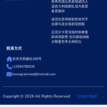
里奇凭借出色表现成功入
选意大利国家队成为新星
备受期待
迪涅任意球精彩助攻对手
自摆乌龙全场表现抢眼
迈克尔卡里克临时执教曼
联表现获赞 但仍面临纳格
尔斯曼竞争主帅职位
联系方式
安庆市胆爆街185号
+13594780030
monogrammed@hotmail.com
Copyright © 2026 All Rights Reserved
.
九游会J9集团