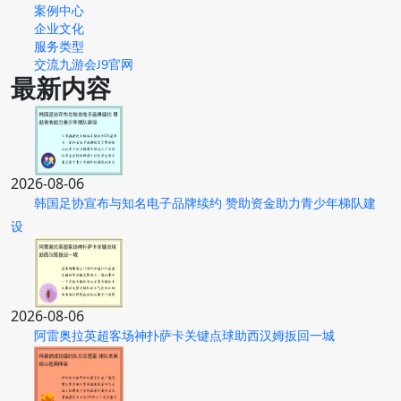
案例中心
企业文化
服务类型
交流九游会J9官网
最新内容
2026-08-06
韩国足协宣布与知名电子品牌续约 赞助资金助力青少年梯队建
设
2026-08-06
阿雷奥拉英超客场神扑萨卡关键点球助西汉姆扳回一城