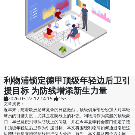
利物浦锁定德甲顶级年轻边后卫引
援目标 为防线增添新生力量
2026-03-22 12:14:15
153
文章摘要：
近年来，随着欧洲足球竞争的日益激烈，顶级俱乐部纷纷加大对年轻
球员的引进力度，尤其是在防线上的补强。利物浦作为英超的顶级豪
门，早已意识到球队防线上的问题，并在今年夏季转会窗口锁定了德
甲顶级年轻边后卫作为引援目标。本文将围绕利物浦如何通过引进这
位德甲新星来增强防线进行深入分析。首先，本文将从四个方面展