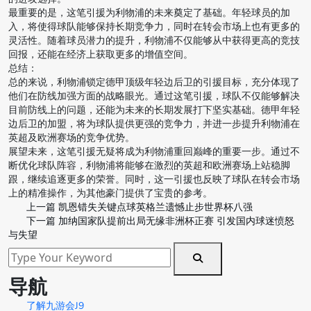
最重要的是，这笔引援为利物浦的未来奠定了基础。年轻球员的加
入，将使得球队能够保持长期竞争力，同时在转会市场上也有更多的
灵活性。随着球员潜力的提升，利物浦不仅能够从中获得更高的竞技
回报，还能在经济上获取更多的增值空间。
总结：
总的来说，利物浦锁定德甲顶级年轻边后卫的引援目标，充分体现了
他们在防线加强方面的战略眼光。通过这笔引援，球队不仅能够解决
目前防线上的问题，还能为未来的长期发展打下坚实基础。德甲年轻
边后卫的加盟，将为球队提供更强的竞争力，并进一步提升利物浦在
英超及欧洲赛场的竞争优势。
展望未来，这笔引援无疑将成为利物浦重回巅峰的重要一步。通过不
断优化球队阵容，利物浦将能够在激烈的英超和欧洲赛场上站稳脚
跟，继续追逐更多的荣誉。同时，这一引援也反映了球队在转会市场
上的精准操作，为其他豪门提供了宝贵的参考。
上一篇
凯恩错失关键点球英格兰遗憾止步世界杯八强
下一篇
加纳国家队提前出局无缘非洲杯正赛 引发国内球迷愤怒
与失望
导航
了解九游会J9