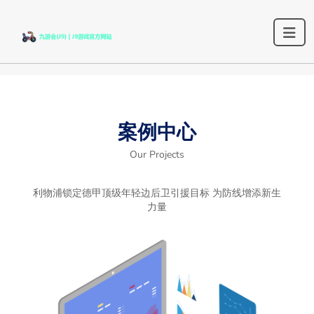
案例中心
Our Projects
利物浦锁定德甲顶级年轻边后卫引援目标 为防线增添新生
力量