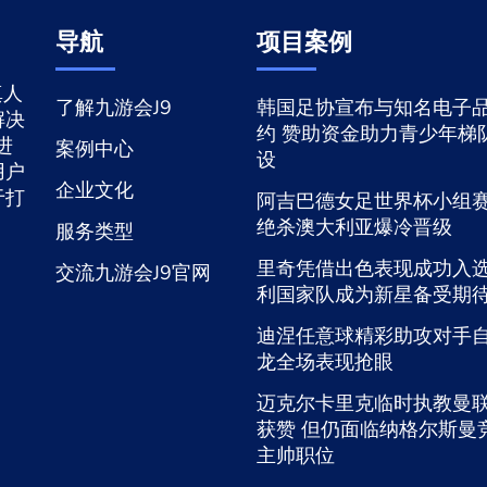
导航
项目案例
真人
了解九游会J9
韩国足协宣布与知名电子
解决
约 赞助资金助力青少年梯
进
案例中心
设
用户
企业文化
于打
阿吉巴德女足世界杯小组
绝杀澳大利亚爆冷晋级
服务类型
里奇凭借出色表现成功入
交流九游会J9官网
利国家队成为新星备受期
迪涅任意球精彩助攻对手
龙全场表现抢眼
迈克尔卡里克临时执教曼
获赞 但仍面临纳格尔斯曼
主帅职位