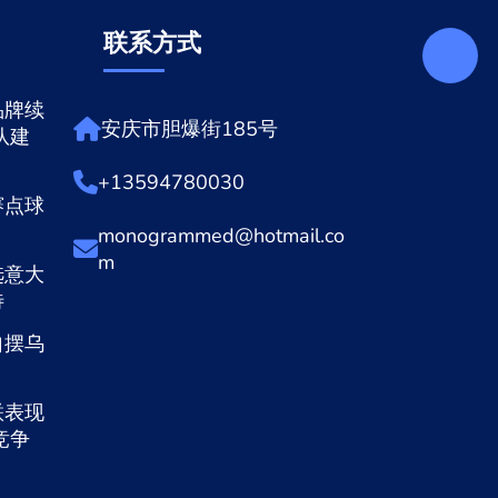
联系方式
品牌续
安庆市胆爆街185号
队建
+13594780030
赛点球
monogrammed@hotmail.co
m
选意大
待
自摆乌
联表现
竞争