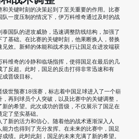
整和关键时刻的决策起到了至关重要的作用。比赛
国队一度压制的情况下，伊万科维奇通过及时的战
到泰国队的进攻威胁，迅速调整防线结构，加强了
下了基础。在比赛的关键时刻，他果断换人，替换
速见效。新鲜的体能和战术执行让国足在进攻端获
万科维奇的冷静和临场指挥，使得国足在最后的几
成了反超。此时，国足的反击打得非常迅速和有
完成晋级目标。
晋级世预赛18强赛，标志着中国足球进入了一个崭
升，再到球员个人突破，以及比赛中的关键调整，
了新的希望。此次成功的晋级，不仅展示了国足在
奠定了坚实基础。
入了新的活力和信心。随着他的战术逐渐深入人
人能力也得到了充分发挥。在未来的比赛中，国足
好成绩。此时此刻，国足的未来充满了新的希望。