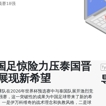
赛18强
国足惊险力压泰国晋
赛展现新希望
队在2026年世界杯预选赛中与泰国队展开激烈竞
8强赛，这一突破性的成果为中国足球带来了新的希
：一是伊万科维奇的战术理念和执教风格，二是球