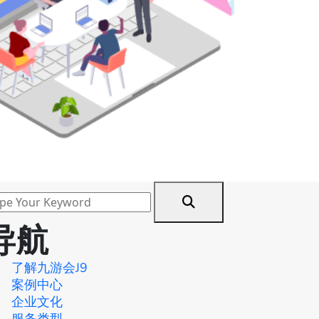
导航
了解九游会J9
案例中心
企业文化