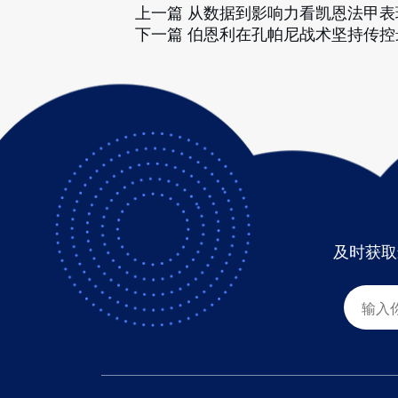
上一篇
从数据到影响力看凯恩法甲表
下一篇
伯恩利在孔帕尼战术坚持传控
及时获取