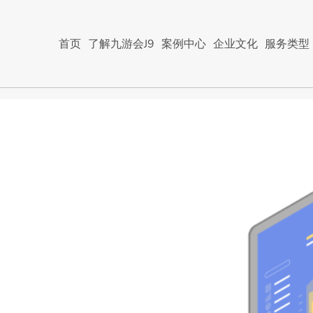
首页
了解九游会J9
案例中心
企业文化
服务类型