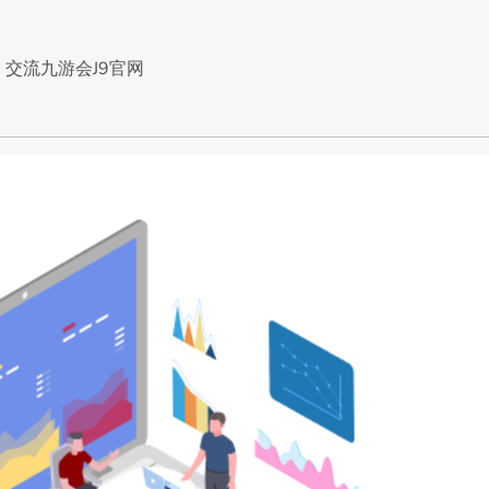
交流九游会J9官网