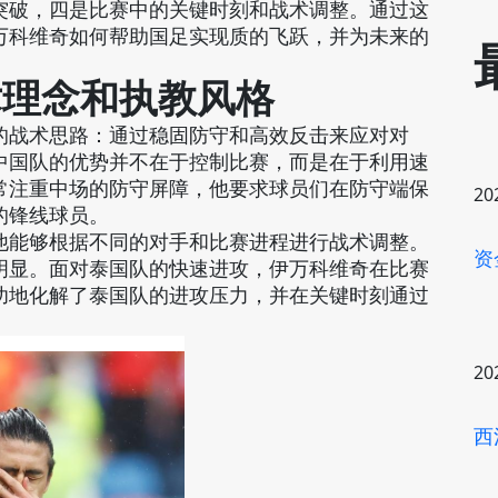
突破，四是比赛中的关键时刻和战术调整。通过这
万科维奇如何帮助国足实现质的飞跃，并为未来的
术理念和执教风格
的战术思路：通过稳固防守和高效反击来应对对
中国队的优势并不在于控制比赛，而是在于利用速
常注重中场的防守屏障，他要求球员们在防守端保
20
的锋线球员。
他能够根据不同的对手和比赛进程进行战术调整。
资
明显。面对泰国队的快速进攻，伊万科维奇在比赛
功地化解了泰国队的进攻压力，并在关键时刻通过
20
西