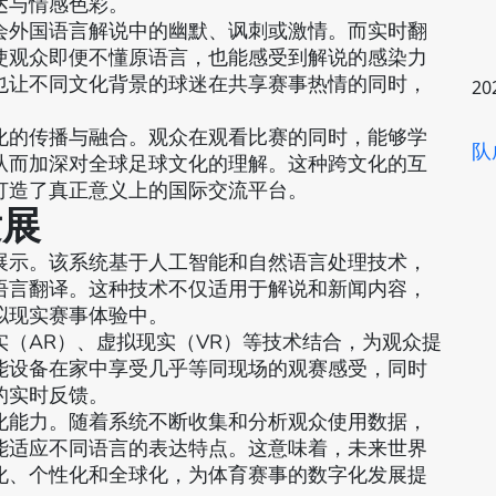
达与情感色彩。
会外国语言解说中的幽默、讽刺或激情。而实时翻
使观众即便不懂原语言，也能感受到解说的感染力
也让不同文化背景的球迷在共享赛事热情的同时，
20
化的传播与融合。观众在观看比赛的同时，能够学
队
从而加深对全球足球文化的理解。这种跨文化的互
打造了真正意义上的国际交流平台。
发展
展示。该系统基于人工智能和自然语言处理技术，
语言翻译。这种技术不仅适用于解说和新闻内容，
拟现实赛事体验中。
（AR）、虚拟现实（VR）等技术结合，为观众提
能设备在家中享受几乎等同现场的观赛感受，同时
的实时反馈。
化能力。随着系统不断收集和分析观众使用数据，
能适应不同语言的表达特点。这意味着，未来世界
化、个性化和全球化，为体育赛事的数字化发展提