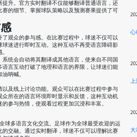
断提升。官方实时翻译不仅能够翻译普通语言，还
比赛的细节、掌握球队策略以及预测赛果提供了可
20
。
与感
心
升了观众的参与感。在比赛过程中，球迷不仅可以
球球迷进行即时互动。这种互动不再受语言障碍影
感。
，系统会自动将其翻译成其他语言，使来自不同国
20
多语言互动打破了地理和语言的界限，让球迷们能
加油呐喊。
上
猜以及线上讨论功能。观众可以在比赛过程中参与
观众所在的语言环境即时显示和反馈，这种互动机
迷的参与热情，使观看过程更加沉浸和丰富。
20
了全球多语言文化交流。足球作为全球最受欢迎的运
大
化的交融。通过实时翻译，球迷不仅可以理解比赛