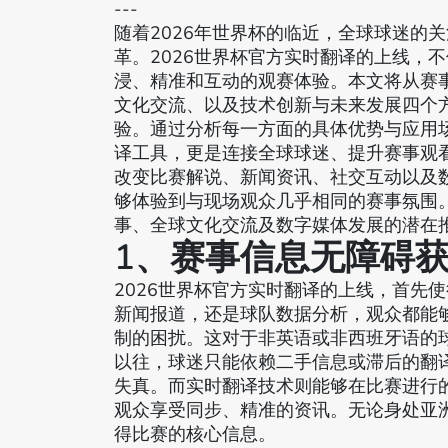
---
随着2026年世界杯的临近，全球球迷的
革。2026世界杯官方实时翻译的上线，
浸、精准和互动的观赛体验。本文将从赛
文化交流、以及技术创新与未来发展四个
验。通过分析每一方面的具体优势与应用
译工具，更是连接全球球迷、提升赛事观
改变比赛解说、新闻资讯、社交互动以及
够体验到与现场观众几乎相同的赛事氛围
事、全球文化交流及数字媒体发展的潜在
1、赛事信息无障碍
2026世界杯官方实时翻译的上线，首先
新闻报道，还是球队数据分析，观众都能
制的困扰。这对于非英语或非西班牙语的
以往，球迷只能依赖二手信息或滞后的翻
失真。而实时翻译技术则能够在比赛进行
观众享受同步、精准的资讯。无论身处亚
得比赛的核心信息。