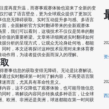
关注度再度升温，而赛事观赛体验也迎来了全新的变
不仅打破了语言壁垒，更为全球观众提供了更加沉
事信息无障碍获取、实时互动提升参与感、多语言
方面，全面解析官方实时翻译带来的全新观赛体
场景，我们可以看到，这项技术不仅仅是简单的翻
看价值的重要桥梁。文章将详细阐述实时翻译如何
20
数据分析的呈现方式，让观众无论身处何地，都能
。同时，本文还将探讨这种技术应用对未来体育赛
推动作用，为读者提供全面而深入的理解。
资
获取
使得赛事信息的获取变得无障碍。无论是比赛解说、
够通过实时翻译第一时间了解内容，不再受语言限
20
球迷而言，尤其具有革命性意义。
译内容，这不仅降低了观赛体验，也可能导致信息
的同时，将解说内容同步转换成多种语言，让全球
西
洲、欧洲、非洲还是美洲，球迷都能在第一时间获