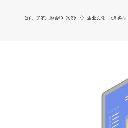
首页
了解九游会J9
案例中心
企业文化
服务类型