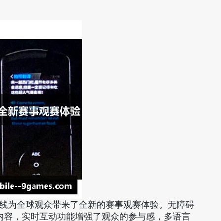
上线为全球观众带来了全新的赛事观赛体验。无障碍
内容，实时互动功能增强了观众的参与感，多语言