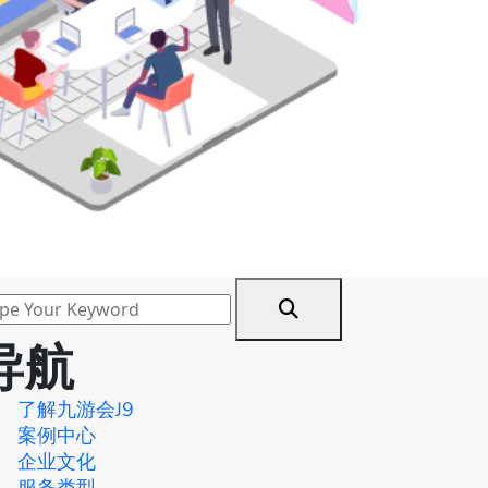
导航
了解九游会J9
案例中心
企业文化