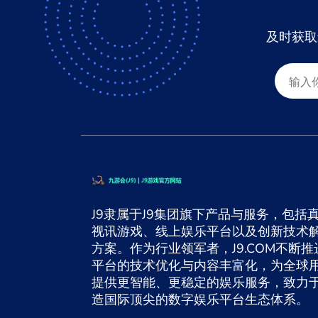
及时获取
J9隶属于J9集团旗下产品与服务，包括
视讯游戏、线上娱乐平台以及创新技术
方案。作为行业领军者，J9.COM不断推
平台的技术优化与内容丰富化，为全球
提供更智能、更稳定的娱乐服务，致力
造国际顶尖的数字娱乐平台生态体系。