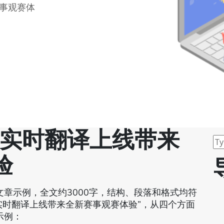
赛事观赛体
方实时翻译上线带来
验
章示例，全文约3000字，结构、段落和格式均符
方实时翻译上线带来全新赛事观赛体验”，从四个方面
示例：