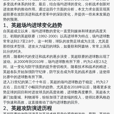
多变战术体系的转变。最后，结合场均进球的变化，分析战术创新对
进攻效率的推动作用。通过这四个方面的分析，本文力求全面呈现英
超联赛在攻防演进和战术变革中的深刻变化，并提供一些未来发展趋
势的预测。
1、英超场均进球变化趋势
自英超成立以来，场均进球数的变化一直受到媒体和球迷的高度关
注。初期的英超联赛（1992-2000）以高进球率为特点，场均进球数
常常达到2.7至2.8个。这一时期，球队的攻势足球成为主流，尤其是
那些技术型强、进攻火力猛烈的球队，如曼联和阿森纳，常常上演高
比分的对决。
然而，随着时代的变迁和战术的逐步演变，英超联赛的进球数出现了
波动。从2000年到2010年，场均进球数有所下滑，约为2.4至2.5之
间。这一变化与防守强度的提升密切相关。随着技术和战术的精进，
英超各队开始加强防守纪律，防守反击成为常见的战术选择，这使得
比赛中的进球数有所下降。
进入21世纪的第二个十年后，英超的场均进球数趋于稳定，约为2.7
左右，且出现了小幅回升的趋势。尤其是在2018年以后，随着更多攻
势足球的回归和对进攻球员的高度依赖，进球数再度攀升。英超各大
豪门如曼城、利物浦等，纷纷加强了进攻端的投入，使得比赛风格趋
于快速和高效，这直接推动了场均进球数的回升。
2、英超攻防演进历程