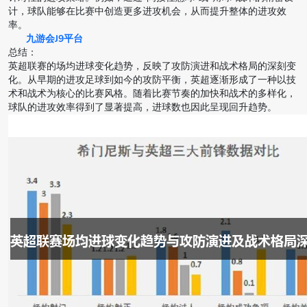
计，球队能够在比赛中创造更多进攻机会，从而提升整体的进攻效
率。
九游会J9平台
总结：
英超联赛的场均进球变化趋势，反映了攻防演进和战术格局的深刻变
化。从早期的进攻足球到如今的攻防平衡，英超逐渐形成了一种以技
术和战术为核心的比赛风格。随着比赛节奏的加快和战术的多样化，
球队的进攻效率得到了显著提高，进球数也因此呈现回升趋势。