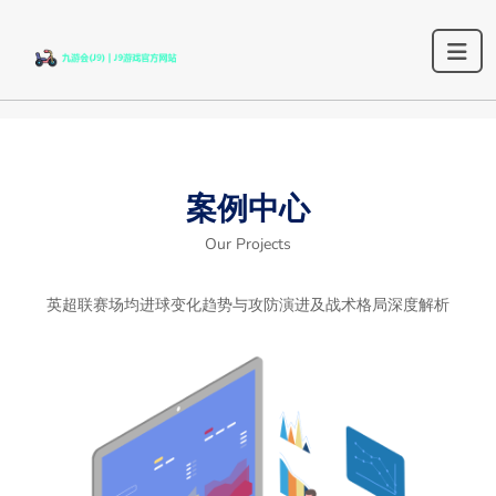
案例中心
Our Projects
英超联赛场均进球变化趋势与攻防演进及战术格局深度解析