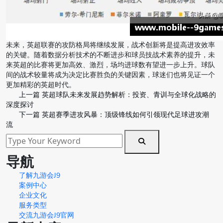
未来，英超联赛的攻防格局将继续发展，战术创新将是提高进攻效率
的关键。随着数据分析技术的不断进步和球员技战术素养的提升，未
来英超的比赛将更加高效、激烈，场均进球数有望进一步上升。球队
间的战术较量将成为决定比赛胜负的关键因素，球迷们也将见证一个
更加精彩的英超时代。
上一篇
英超球队未来发展趋势解析：投资、青训与全球化战略的
深度探讨
下一篇
英超赛季进攻风暴：顶级锋线如何引领现代足球进攻潮
流
导航
了解九游会J9
案例中心
企业文化
服务类型
交流九游会J9官网