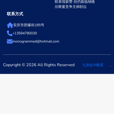
联表现获赞 但仍面临纳格
尔斯曼竞争主帅职位
联系方式
安庆市胆爆街185号
+13594780030
monogrammed@hotmail.com
Copyright © 2026 All Rights Reserved
.
九游会J9集团