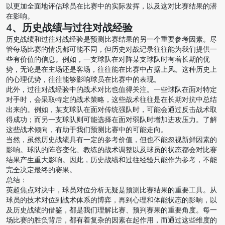
以更加全面地评估球员在比赛中的实际发挥，以及这对比赛结果的潜
在影响。
4、历史战绩与过往对战经验
历史战绩和过往对战经验是预测比赛结果的另一个重要参考因素。尽
管每场比赛的情况都可能不同，但历史对战记录往往能为我们提供一
些有价值的信息。例如，一支球队在对阵某支球队时有着长期的优
势，无论是在主场还是客场，往往能在比赛中占据上风。这种历史上
的心理优势，往往能够影响球员在比赛中的表现。
此外，过往对战经验中的战术对比也值得关注。一些球队在面对特定
对手时，会采取特定的战术策略，这些战术往往是在长期对抗中总结
出来的。例如，某支球队在面对传统强队时，可能会通过反击战术取
得成功；而另一支球队则可能选择在面对弱队时增加进攻压力。了解
这些战术倾向，有助于我们预测比赛中的可能走向。
当然，虽然历史战绩具有一定的参考价值，但也不能忽视新鲜因素的
影响。球队的阵容变化、教练的战术调整以及球员的状态都会对比赛
结果产生重大影响。因此，历史战绩和过往经验只能作为参考，不能
完全决定最终的赛果。
总结：
英超焦点对决中，球员对位分析无疑是预测比赛结果的重要工具。从
球员的技术对位到战术体系的博弈，再到心理和体能状态的影响，以
及历史战绩的借鉴，都是我们理解比赛、预判赛果的重要角度。每一
场比赛的胜负背后，都有着复杂的因素在起作用，而通过这些维度的