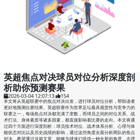
英超焦点对决球员对位分析深度剖
析助你预测赛果
2026-03-04 12:07:13
154
本文将从英超联赛中的焦点对决出发，进行球员对位分析，帮助读者
更好地预测比赛结果。英超联赛作为世界足坛最具观赏性与竞争力的
联赛之一，每场焦点对决都充满了变数，而球员之间的对位关系、战
术打法、身体素质等诸多因素，都直接影响着比赛的走向。本文将通
过四个方面进行深度剖析：球员技术对位、战术体系分析、心理与体
能状态对比以及历史战绩的影响，通过这些角度全面分析两队的焦点
对决。希望通过这篇文章，能够为球迷们提供一种全新的角度，去理