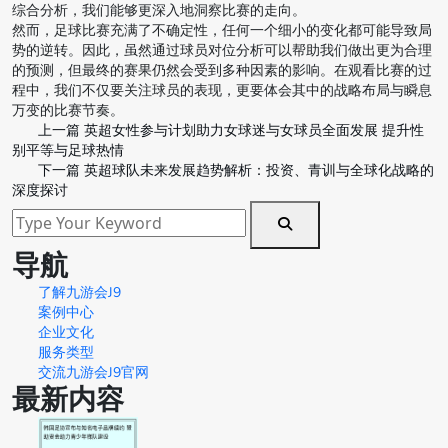
综合分析，我们能够更深入地洞察比赛的走向。
然而，足球比赛充满了不确定性，任何一个细小的变化都可能导致局
势的逆转。因此，虽然通过球员对位分析可以帮助我们做出更为合理
的预测，但最终的赛果仍然会受到多种因素的影响。在观看比赛的过
程中，我们不仅要关注球员的表现，更要体会其中的战略布局与瞬息
万变的比赛节奏。
上一篇
英超女性参与计划助力女球迷与女球员全面发展 提升性
别平等与足球热情
下一篇
英超球队未来发展趋势解析：投资、青训与全球化战略的
深度探讨
导航
了解九游会J9
案例中心
企业文化
服务类型
交流九游会J9官网
最新内容