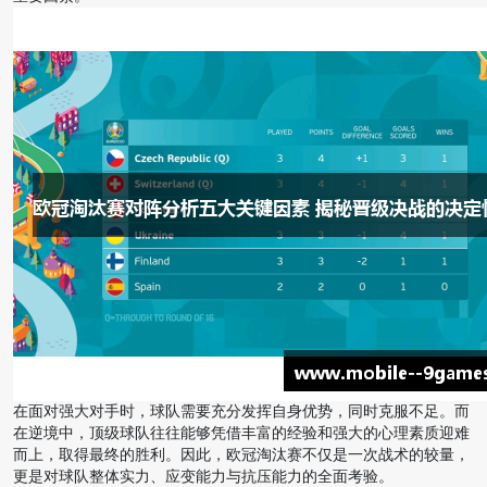
在面对强大对手时，球队需要充分发挥自身优势，同时克服不足。而
在逆境中，顶级球队往往能够凭借丰富的经验和强大的心理素质迎难
而上，取得最终的胜利。因此，欧冠淘汰赛不仅是一次战术的较量，
更是对球队整体实力、应变能力与抗压能力的全面考验。