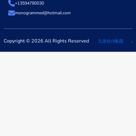
+13594780030
monogrammed@hotmail.com
Copyright © 2026 All Rights Reserved
.
九游会J9集团