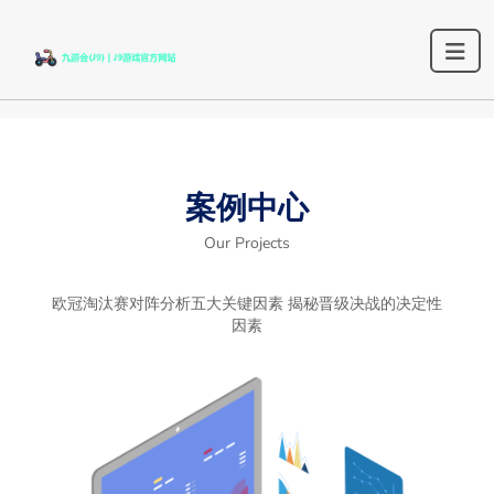
案例中心
Our Projects
欧冠淘汰赛对阵分析五大关键因素 揭秘晋级决战的决定性
因素