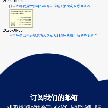
2026-08-06
阿吉巴德女足世界杯小组赛点球绝杀澳大利亚爆冷晋级
2026-08-05
里奇凭借出色表现成功入选意大利国家队成为新星备受期待
订阅我们的邮箱
及时获取最新资讯与专属优惠。加入我们，探索行业动态，共享