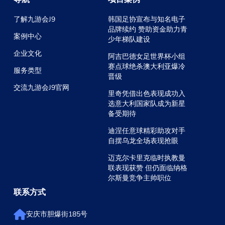
了解九游会J9
韩国足协宣布与知名电子
品牌续约 赞助资金助力青
案例中心
少年梯队建设
企业文化
阿吉巴德女足世界杯小组
赛点球绝杀澳大利亚爆冷
服务类型
晋级
交流九游会J9官网
里奇凭借出色表现成功入
选意大利国家队成为新星
备受期待
迪涅任意球精彩助攻对手
自摆乌龙全场表现抢眼
迈克尔卡里克临时执教曼
联表现获赞 但仍面临纳格
尔斯曼竞争主帅职位
联系方式
安庆市胆爆街185号