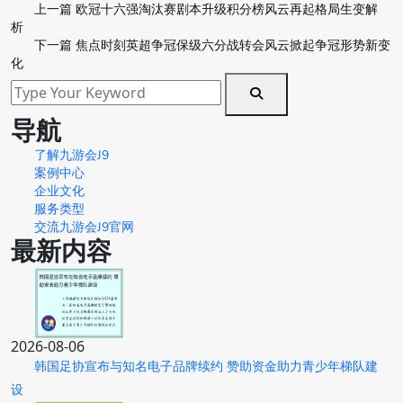
上一篇
欧冠十六强淘汰赛剧本升级积分榜风云再起格局生变解
析
下一篇
焦点时刻英超争冠保级六分战转会风云掀起争冠形势新变
化
导航
了解九游会J9
案例中心
企业文化
服务类型
交流九游会J9官网
最新内容
2026-08-06
韩国足协宣布与知名电子品牌续约 赞助资金助力青少年梯队建
设