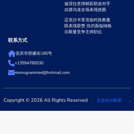
迪涅任意球精彩助攻对手
自摆乌龙全场表现抢眼
迈克尔卡里克临时执教曼
联表现获赞 但仍面临纳格
尔斯曼竞争主帅职位
联系方式
安庆市胆爆街185号
+13594780030
monogrammed@hotmail.com
Copyright © 2026 All Rights Reserved
.
九游会J9集团