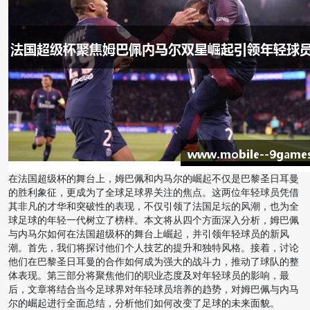
在法国超级杯的舞台上，姆巴佩和内马尔的崛起不仅是巴黎圣日耳曼
的胜利象征，更成为了全球足球界关注的焦点。这两位年轻球员凭借
其非凡的才华和突破性的表现，不仅引领了法国足坛的风潮，也为全
球足球的年轻一代树立了榜样。本文将从四个方面深入分析，姆巴佩
与内马尔如何在法国超级杯的舞台上崛起，并引领年轻球员的新风
潮。首先，我们将探讨他们个人技艺的提升和独特风格。接着，讨论
他们在巴黎圣日耳曼的合作如何成为强大的战斗力，推动了球队的整
体表现。第三部分将聚焦他们的职业态度及对年轻球员的影响，最
后，文章将结合当今足球界对年轻球员培养的趋势，对姆巴佩与内马
尔的崛起进行全面总结，分析他们如何改变了足球的未来面貌。