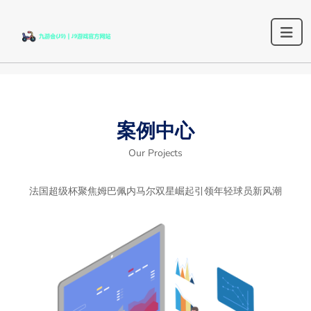
案例中心
Our Projects
法国超级杯聚焦姆巴佩内马尔双星崛起引领年轻球员新风潮