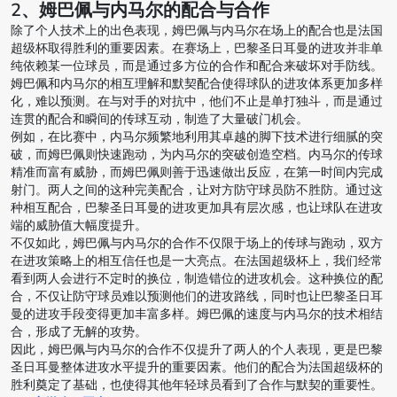
2、姆巴佩与内马尔的配合与合作
除了个人技术上的出色表现，姆巴佩与内马尔在场上的配合也是法国
超级杯取得胜利的重要因素。在赛场上，巴黎圣日耳曼的进攻并非单
纯依赖某一位球员，而是通过多方位的合作和配合来破坏对手防线。
姆巴佩和内马尔的相互理解和默契配合使得球队的进攻体系更加多样
化，难以预测。在与对手的对抗中，他们不止是单打独斗，而是通过
连贯的配合和瞬间的传球互动，制造了大量破门机会。
例如，在比赛中，内马尔频繁地利用其卓越的脚下技术进行细腻的突
破，而姆巴佩则快速跑动，为内马尔的突破创造空档。内马尔的传球
精准而富有威胁，而姆巴佩则善于迅速做出反应，在第一时间内完成
射门。两人之间的这种完美配合，让对方防守球员防不胜防。通过这
种相互配合，巴黎圣日耳曼的进攻更加具有层次感，也让球队在进攻
端的威胁值大幅度提升。
不仅如此，姆巴佩与内马尔的合作不仅限于场上的传球与跑动，双方
在进攻策略上的相互信任也是一大亮点。在法国超级杯上，我们经常
看到两人会进行不定时的换位，制造错位的进攻机会。这种换位的配
合，不仅让防守球员难以预测他们的进攻路线，同时也让巴黎圣日耳
曼的进攻手段变得更加丰富多样。姆巴佩的速度与内马尔的技术相结
合，形成了无解的攻势。
因此，姆巴佩与内马尔的合作不仅提升了两人的个人表现，更是巴黎
圣日耳曼整体进攻水平提升的重要因素。他们的配合为法国超级杯的
胜利奠定了基础，也使得其他年轻球员看到了合作与默契的重要性。