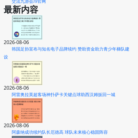
交流九游会J9官网
最新内容
2026-08-06
韩国足协宣布与知名电子品牌续约 赞助资金助力青少年梯队建
设
2026-08-06
阿雷奥拉英超客场神扑萨卡关键点球助西汉姆扳回一城
2026-08-06
阿森纳成功续约队长厄德高 球队未来核心稳固阵容