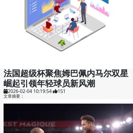
法国超级杯聚焦姆巴佩内马尔双星
崛起引领年轻球员新风潮
2026-02-04 10:19:54
151
文章摘要：