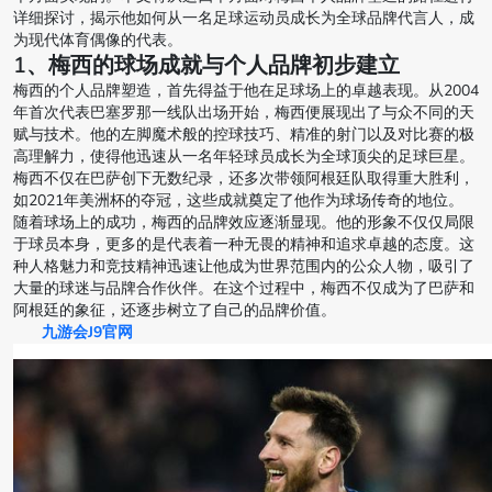
详细探讨，揭示他如何从一名足球运动员成长为全球品牌代言人，成
为现代体育偶像的代表。
1、梅西的球场成就与个人品牌初步建立
梅西的个人品牌塑造，首先得益于他在足球场上的卓越表现。从2004
年首次代表巴塞罗那一线队出场开始，梅西便展现出了与众不同的天
赋与技术。他的左脚魔术般的控球技巧、精准的射门以及对比赛的极
高理解力，使得他迅速从一名年轻球员成长为全球顶尖的足球巨星。
梅西不仅在巴萨创下无数纪录，还多次带领阿根廷队取得重大胜利，
如2021年美洲杯的夺冠，这些成就奠定了他作为球场传奇的地位。
随着球场上的成功，梅西的品牌效应逐渐显现。他的形象不仅仅局限
于球员本身，更多的是代表着一种无畏的精神和追求卓越的态度。这
种人格魅力和竞技精神迅速让他成为世界范围内的公众人物，吸引了
大量的球迷与品牌合作伙伴。在这个过程中，梅西不仅成为了巴萨和
阿根廷的象征，还逐步树立了自己的品牌价值。
九游会J9官网