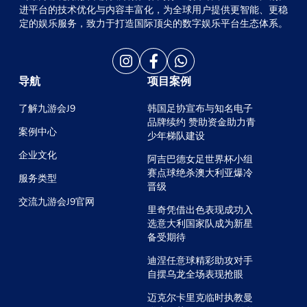
进平台的技术优化与内容丰富化，为全球用户提供更智能、更稳
定的娱乐服务，致力于打造国际顶尖的数字娱乐平台生态体系。
导航
项目案例
了解九游会J9
韩国足协宣布与知名电子
品牌续约 赞助资金助力青
案例中心
少年梯队建设
企业文化
阿吉巴德女足世界杯小组
赛点球绝杀澳大利亚爆冷
服务类型
晋级
交流九游会J9官网
里奇凭借出色表现成功入
选意大利国家队成为新星
备受期待
迪涅任意球精彩助攻对手
自摆乌龙全场表现抢眼
迈克尔卡里克临时执教曼