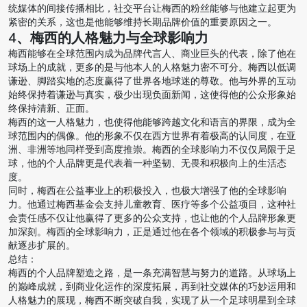
统媒体的间接传播相比，社交平台让梅西的粉丝能够与他建立起更为
紧密的关系，这也是他能够维持长期品牌价值的重要原因之一。
4、梅西的人格魅力与全球影响力
梅西能够在全球范围内成为品牌代言人、商业巨头的代表，除了他在
球场上的成就，更多的是与他本人的人格魅力密不可分。梅西以低调
谦逊、脚踏实地的态度赢得了世界各地球迷的尊敬。他与外界的互动
始终保持着谦逊与真实，极少出现负面新闻，这使得他的公众形象始
终保持清新、正面。
梅西的这一人格魅力，也使得他能够跨越文化和语言的界限，成为全
球范围内的偶像。他的形象不仅在西方世界有着极高的认同度，在亚
洲、非洲等地同样受到高度推崇。梅西的全球影响力不仅仅局限于足
球，他的个人品牌更是代表着一种坚韧、无畏和积极向上的生活态
度。
同时，梅西在公益事业上的积极投入，也极大增强了他的全球影响
力。他通过梅西基金会支持儿童教育、医疗等多个公益项目，这种社
会责任感不仅让他赢得了更多的公众支持，也让他的个人品牌形象更
加深刻。梅西的全球影响力，正是通过他在各个领域的积极参与与贡
献逐步扩展的。
总结：
梅西的个人品牌塑造之路，是一条充满智慧与努力的道路。从球场上
的巅峰成就，到商业化运作的深度拓展，再到社交媒体的巧妙运用和
人格魅力的展现，梅西不断突破自我，实现了从一个足球明星到全球