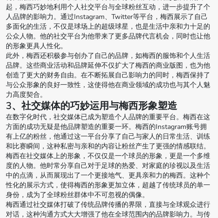
起，梅西巧妙地利用个人社交平台与全球粉丝互动，进一步提升了个
人品牌的影响力。通过Instagram、Twitter等平台，梅西展示了自己
多面化的生活，不仅是球场上的超级球星，也是生活中亲和力十足的
公众人物。他的社交平台为他带来了更多品牌代言机会，同时也让他
的形象更具人性化。
此外，梅西还积极参与创办了自己的品牌，如梅西的服饰和个人生活
品牌。这些商业活动和品牌延伸不仅扩大了梅西的商业版图，也为他
创造了更大的财务自由。在不断拓展自己影响力的同时，梅西保持了
与公众形象的良好一致性，这使得他在商业领域的成功也与其个人魅
力高度契合。
3、社交媒体的巧妙运用与梅西形象塑造
在数字化时代，社交媒体已成为塑造个人品牌的重要平台。梅西在这
方面的成功无疑是他品牌塑造的重要一环。梅西的Instagram账号拥
有上亿的粉丝，他通过这一平台分享了自己与家人的日常生活、训练
和比赛瞬间，这种私密与亲和的内容让粉丝产生了更强的情感联结。
梅西在社交媒体上的形象，不仅仅是一个球员的形象，更是一个多维
度的人物。他时常分享自己对于足球的热爱、对家庭的珍视以及生活
中的点滴，从而展现出了一个更接地气、更具亲和力的梅西。这种个
性化的展示方式，使得梅西的形象更加立体，超越了传统球员的单一
身份，成为了全球粉丝群体中不可忽视的偶像。
梅西通过社交媒体打破了传统品牌传播的界限，直接与全球观众进行
对话，这种沟通方式大大增强了他在全球范围内的品牌影响力。与传