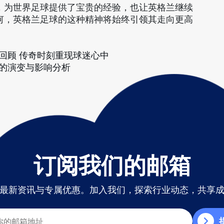
，为世界足球提供了宝贵的经验，也让英格兰继续
何，英格兰足球的这种精神将始终引领其走向更高
回顾 传奇时刻重现球迷心中
的演变与影响分析
订阅我们的邮箱
最新资讯与专属优惠。加入我们，探索行业动态，共享