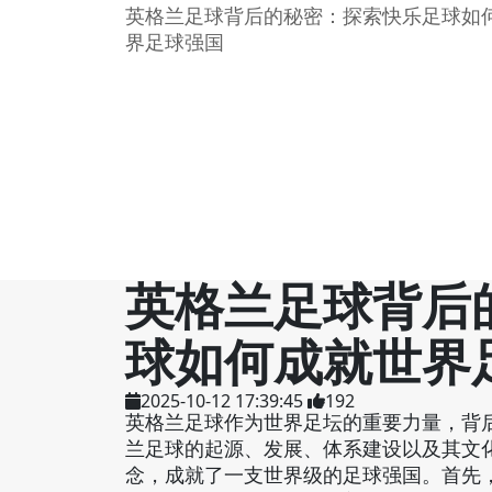
英格兰足球背后的秘密：探索快乐足球如
界足球强国
英格兰足球背后
球如何成就世界
2025-10-12 17:39:45
192
英格兰足球作为世界足坛的重要力量，背
兰足球的起源、发展、体系建设以及其文化
念，成就了一支世界级的足球强国。首先