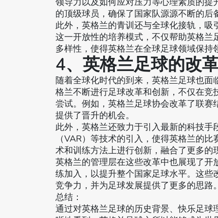
领导力以及如何应对压力等心理素质的提
的顶级球员，确保了国家队源源不断的后
此外，英格兰的青训还与全球化接轨，吸
这一开放性的培养模式，不仅帮助英格兰
多样性，使得英格兰在全球足球领域保持
4、英格兰足球的改
随着全球化时代的到来，英格兰足球也面
格兰不断进行足球改革和创新，不仅在竞
尝试。例如，英格兰足球协会改革了联赛
提供了晋升的机会。
此外，英格兰还致力于引入最新的科技手
（VAR）等技术的引入，使得英格兰的比
术和训练方法上进行创新，融合了更多的
英格兰的管理层在这些改革中也展现了开
练加入，以提升整个国家足球水平。这些
竞争力，并为足球发展提供了更多的思路
总结：
通过对英格兰足球的历史背景、快乐足球