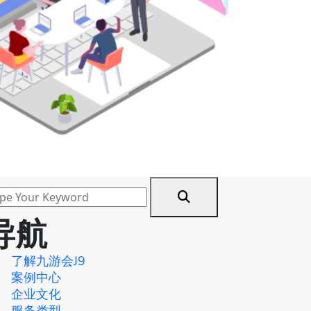
导航
了解九游会J9
案例中心
企业文化