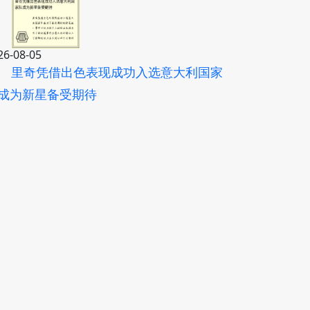
26-08-05
里奇凭借出色表现成功入选意大利国家
成为新星备受期待