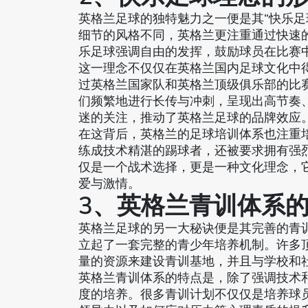
英格兰足球的独特魅力之一便是其“快乐足
细节的风格不同，英格兰更注重通过快速
乐足球强调自由的发挥，鼓励球员在比赛
这一理念不仅仅在英格兰国内足球文化中
过英格兰国家队和英格兰顶级俱乐部的比
们频繁地进行长传与冲刺，呈现出高节奏
迷的关注，推动了英格兰足球的品牌效应
在这背后，英格兰的足球培训体系也注重
练成技术精湛的踢球者，还被要求拥有强
仅是一个战术选择，更是一种文化理念，
爱与激情。
3、英格兰青训体系
英格兰足球的另一大秘诀便是其完善的青
立起了一套完整的青少年培养机制。许多
量的资源来建设青训基地，并且与学校和
英格兰青训体系的特点是，除了强调技术
度的培养。很多青训计划不仅仅是培养球