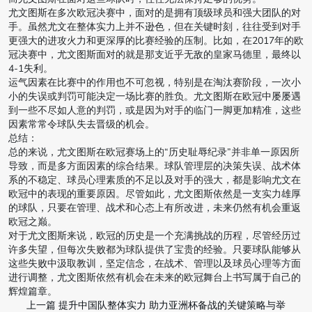
尤文图斯在多次欧冠决赛中，面对的是拥有顶级球员和强大团队的对
手。虽然尤文在整体实力上并不逊色，但在关键时刻，往往受到对手
更强大的进攻火力和更深厚的比赛经验的压制。比如，在2017年的欧
冠决赛中，尤文图斯面对的就是那支近乎无敌的皇家马德里，最终以
4-1失利。
运气因素在比赛中的作用也不可忽视，特别是在淘汰赛阶段，一次小
小的失误或判罚可能决定一场比赛的胜负。尤文图斯在欧冠中屡屡遇
到一些不尽如人意的判罚，或是因为对手的临门一脚更加精准，这些
因素常常令球队失去晋级的机会。
总结：
总的来说，尤文图斯在欧冠赛场上的“历史耻辱纪录”并非单一原因所
导致，而是多方面因素的综合结果。球队管理层的决策失误、战术体
系的不稳定、球员心理素质的不足以及对手的强大，都是影响尤文在
欧冠中的表现的重要原因。尽管如此，尤文图斯依然是一支实力雄厚
的球队，只要在管理、战术和心态上有所改进，未来仍然有机会重返
欧冠之巅。
对于尤文图斯来说，欧冠的历史是一个充满挑战的历程，尽管经历过
许多失望，但每次失败都为球队提供了宝贵的经验。只要球队能够从
这些失败中汲取教训，坚定信念，在战术、管理以及球员心理等方面
进行调整，尤文图斯依然有机会在未来的欧冠舞台上书写属于自己的
辉煌篇章。
上一篇
提升中国队整体实力 助力亚洲杯备战的关键策略与举