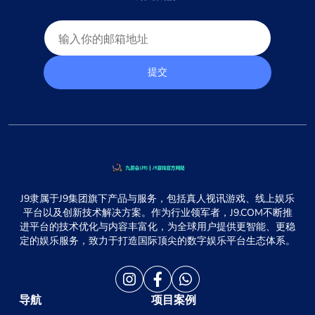
提交
J9隶属于J9集团旗下产品与服务，包括真人视讯游戏、线上娱乐
平台以及创新技术解决方案。作为行业领军者，J9.COM不断推
进平台的技术优化与内容丰富化，为全球用户提供更智能、更稳
定的娱乐服务，致力于打造国际顶尖的数字娱乐平台生态体系。
导航
项目案例