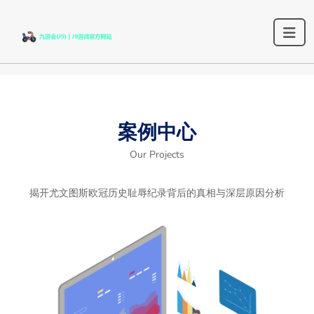
案例中心
Our Projects
揭开尤文图斯欧冠历史耻辱纪录背后的真相与深层原因分析