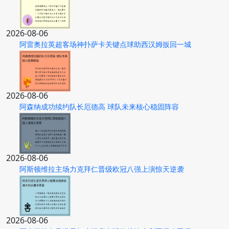
2026-08-06
阿雷奥拉英超客场神扑萨卡关键点球助西汉姆扳回一城
2026-08-06
阿森纳成功续约队长厄德高 球队未来核心稳固阵容
2026-08-06
阿斯顿维拉主场力克拜仁晋级欧冠八强上演惊天逆袭
2026-08-06