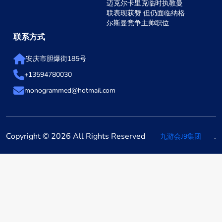
迈克尔卡里克临时执教曼
联表现获赞 但仍面临纳格
尔斯曼竞争主帅职位
联系方式
安庆市胆爆街185号
+13594780030
monogrammed@hotmail.com
Copyright © 2026 All Rights Reserved
.
九游会J9集团