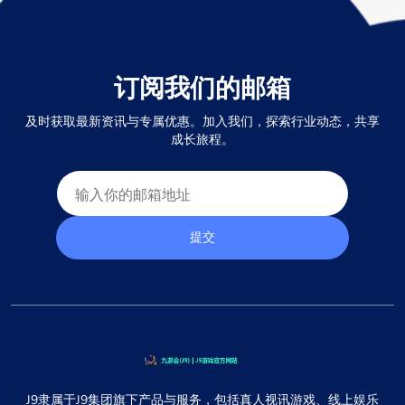
订阅我们的邮箱
及时获取最新资讯与专属优惠。加入我们，探索行业动态，共享
成长旅程。
提交
J9隶属于J9集团旗下产品与服务，包括真人视讯游戏、线上娱乐