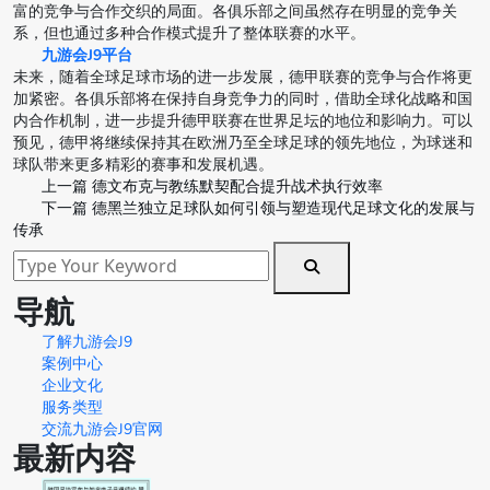
富的竞争与合作交织的局面。各俱乐部之间虽然存在明显的竞争关
系，但也通过多种合作模式提升了整体联赛的水平。
九游会J9平台
未来，随着全球足球市场的进一步发展，德甲联赛的竞争与合作将更
加紧密。各俱乐部将在保持自身竞争力的同时，借助全球化战略和国
内合作机制，进一步提升德甲联赛在世界足坛的地位和影响力。可以
预见，德甲将继续保持其在欧洲乃至全球足球的领先地位，为球迷和
球队带来更多精彩的赛事和发展机遇。
上一篇
德文布克与教练默契配合提升战术执行效率
下一篇
德黑兰独立足球队如何引领与塑造现代足球文化的发展与
传承
导航
了解九游会J9
案例中心
企业文化
服务类型
交流九游会J9官网
最新内容