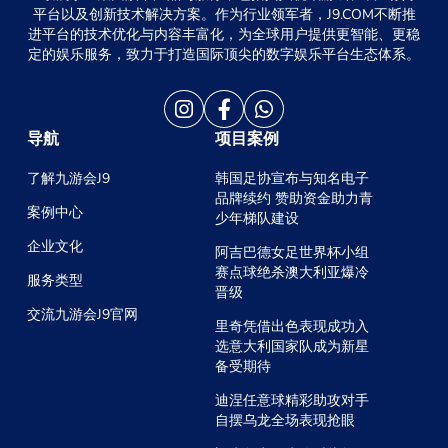
平台以及创新技术解决方案。作为行业领军者，J9.COM不断推
进平台的技术优化与内容丰富化，为全球用户提供更智能、更稳
定的娱乐服务，致力于打造国际顶尖的数字娱乐平台生态体系。
导航
项目案例
了解九游会J9
韩国足协宣布与知名电子
品牌续约 赞助资金助力青
案例中心
少年梯队建设
企业文化
阿吉巴德女足世界杯小组
赛点球绝杀澳大利亚爆冷
服务类型
晋级
交流九游会J9官网
里奇凭借出色表现成功入
选意大利国家队成为新星
备受期待
迪涅任意球精彩助攻对手
自摆乌龙全场表现抢眼