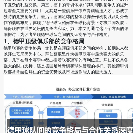
了复杂的利益交换。第三，德甲的青训体系和其对球队竞争力的提升
起着至关重要的作用，尤其是一些俱乐部依靠青训输送人才，形成了
独特的竞技竞争力。最后，德国足球的整体联赛合作机制以及对外合
作的战略布局，体现了德甲球队如何在全球化背景下寻求共同发展，
确保联赛在世界足坛的竞争力和吸引力。本文将通过这四个方面的详
细探讨，为读者呈现德甲球队之间的复杂竞争与合作格局。
1、德甲顶级俱乐部的竞争格局
德甲联赛的竞争格局，尤其是在顶级俱乐部之间的对抗，长期以来都
以拜仁慕尼黑为中心。拜仁慕尼黑作为德甲联赛中最为强大的俱乐
部，几乎在每个赛季中都占据着联赛冠军的有利位置。拜仁不仅具备
强大的财力支持，还是德国足球青训和球队管理的标杆。其他德甲俱
乐部常常面临拜仁的资金优势以及市场运作能力的巨大压力。