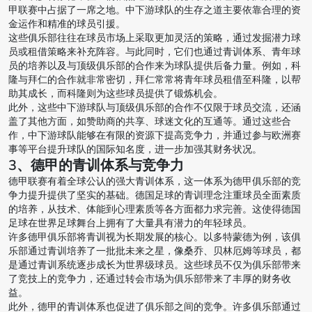
甲联赛中占据了一席之地。中下游球队的生存之道主要依靠合理的资
金运作和精准的球员引援。
这些俱乐部往往在球员市场上采取更加灵活的策略，通过发掘潜力球
员或租借策略来补充阵容。与此同时，它们也通过青训体系、青年球
员的培养以及与顶级俱乐部的合作来为球队提供后备力量。例如，科
隆与拜仁的合作就非常密切，拜仁常常将青年球员租借至科隆，以帮
助其成长，而科隆则为这些球员提供了锻炼机会。
此外，这些中下游球队与顶级俱乐部的合作不仅限于球员交流，还涵
盖了其他方面，如赞助商的共享、球迷文化的互通等。通过这些合
作，中下游球队能够在有限的资源下提高竞争力，并通过参与欧洲赛
事等平台提升球队的国际知名度，进一步加强其财务状况。
3、德甲的青训体系与竞争力
德甲联赛有着全球公认的强大青训体系，这一体系为德甲俱乐部的竞
争力提升提供了坚实的基础。德国足球的青训理念注重球员全面素质
的培养，从技术、体能到心理素质等各方面都力求完善。这使得德国
足球在世界足球舞台上拥有了大量具有潜力的年轻球员。
许多德甲俱乐部将青训视为长期发展的核心。以多特蒙德为例，该俱
乐部通过青训培养了一批批未来之星，像桑乔、贝林厄姆等球员，都
是通过青训系统逐步成长为世界级球员。这些球员不仅为俱乐部带来
了竞技上的竞争力，还通过转会市场为俱乐部带来了丰厚的财务收
益。
此外，德甲的青训体系也促进了俱乐部之间的竞争。许多俱乐部通过