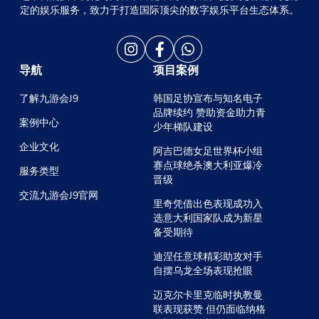
定的娱乐服务，致力于打造国际顶尖的数字娱乐平台生态体系。
导航
项目案例
了解九游会J9
韩国足协宣布与知名电子
品牌续约 赞助资金助力青
案例中心
少年梯队建设
企业文化
阿吉巴德女足世界杯小组
赛点球绝杀澳大利亚爆冷
服务类型
晋级
交流九游会J9官网
里奇凭借出色表现成功入
选意大利国家队成为新星
备受期待
迪涅任意球精彩助攻对手
自摆乌龙全场表现抢眼
迈克尔卡里克临时执教曼
联表现获赞 但仍面临纳格