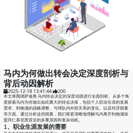
马内为何做出转会决定深度剖析与
背后动因解析
2025-12-18 13:41:44
200
本文将围绕萨迪奥·马内转会决定的深度动因进行全面剖析。从多个角
度探索马内为何做出如此重大的转会决策，包括个人职业生涯的发展
需求、利物浦的战略调整、与球队内外部关系的变化、以及经济因素
等方面。通过分析这些因素，我们将更清晰地理解马内离开利物浦加
盟拜仁慕尼黑背后的多重原因和复杂动机。
1、职业生涯发展的需要