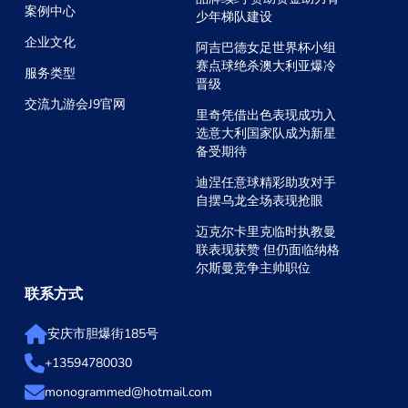
案例中心
少年梯队建设
企业文化
阿吉巴德女足世界杯小组
赛点球绝杀澳大利亚爆冷
服务类型
晋级
交流九游会J9官网
里奇凭借出色表现成功入
选意大利国家队成为新星
备受期待
迪涅任意球精彩助攻对手
自摆乌龙全场表现抢眼
迈克尔卡里克临时执教曼
联表现获赞 但仍面临纳格
尔斯曼竞争主帅职位
联系方式
安庆市胆爆街185号
+13594780030
monogrammed@hotmail.com