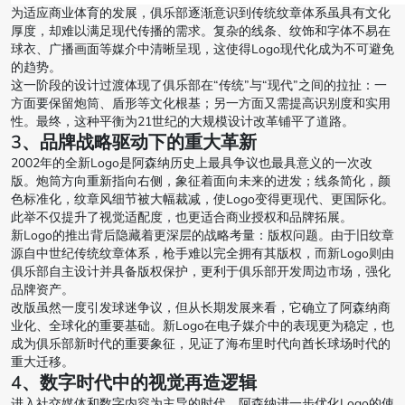
为适应商业体育的发展，俱乐部逐渐意识到传统纹章体系虽具有文化
厚度，却难以满足现代传播的需求。复杂的线条、纹饰和字体不易在
球衣、广播画面等媒介中清晰呈现，这使得Logo现代化成为不可避免
的趋势。
这一阶段的设计过渡体现了俱乐部在“传统”与“现代”之间的拉扯：一
方面要保留炮筒、盾形等文化根基；另一方面又需提高识别度和实用
性。最终，这种平衡为21世纪的大规模设计改革铺平了道路。
3、品牌战略驱动下的重大革新
2002年的全新Logo是阿森纳历史上最具争议也最具意义的一次改
版。炮筒方向重新指向右侧，象征着面向未来的进发；线条简化，颜
色标准化，纹章风细节被大幅裁减，使Logo变得更现代、更国际化。
此举不仅提升了视觉适配度，也更适合商业授权和品牌拓展。
新Logo的推出背后隐藏着更深层的战略考量：版权问题。由于旧纹章
源自中世纪传统纹章体系，枪手难以完全拥有其版权，而新Logo则由
俱乐部自主设计并具备版权保护，更利于俱乐部开发周边市场，强化
品牌资产。
改版虽然一度引发球迷争议，但从长期发展来看，它确立了阿森纳商
业化、全球化的重要基础。新Logo在电子媒介中的表现更为稳定，也
成为俱乐部新时代的重要象征，见证了海布里时代向酋长球场时代的
重大迁移。
4、数字时代中的视觉再造逻辑
进入社交媒体和数字内容为主导的时代，阿森纳进一步优化Logo的使