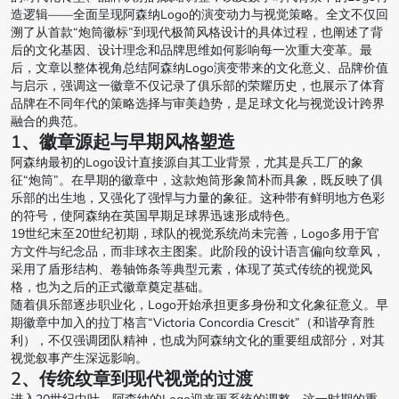
造逻辑——全面呈现阿森纳Logo的演变动力与视觉策略。全文不仅回
溯了从首款“炮筒徽标”到现代极简风格设计的具体过程，也阐述了背
后的文化基因、设计理念和品牌思维如何影响每一次重大变革。最
后，文章以整体视角总结阿森纳Logo演变带来的文化意义、品牌价值
与启示，强调这一徽章不仅记录了俱乐部的荣耀历史，也展示了体育
品牌在不同年代的策略选择与审美趋势，是足球文化与视觉设计跨界
融合的典范。
1、徽章源起与早期风格塑造
阿森纳最初的Logo设计直接源自其工业背景，尤其是兵工厂的象
征“炮筒”。在早期的徽章中，这款炮筒形象简朴而具象，既反映了俱
乐部的出生地，又强化了强悍与力量的象征。这种带有鲜明地方色彩
的符号，使阿森纳在英国早期足球界迅速形成特色。
19世纪末至20世纪初期，球队的视觉系统尚未完善，Logo多用于官
方文件与纪念品，而非球衣主图案。此阶段的设计语言偏向纹章风，
采用了盾形结构、卷轴饰条等典型元素，体现了英式传统的视觉风
格，也为之后的正式徽章奠定基础。
随着俱乐部逐步职业化，Logo开始承担更多身份和文化象征意义。早
期徽章中加入的拉丁格言“Victoria Concordia Crescit”（和谐孕育胜
利），不仅强调团队精神，也成为阿森纳文化的重要组成部分，对其
视觉叙事产生深远影响。
2、传统纹章到现代视觉的过渡