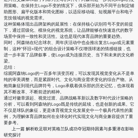
用策略。在保持主Logo不变的情况下，俱乐部开始为不同平台制定辅
助图形、扁平化版本和简化图标，以适应移动端、短视频平台和电子
竞技领域的视觉需求。
这种策略体现出品牌架构的延展性：在保持核心识别符号不变的前提
下，通过层级化、模块化的视觉系统，让品牌能够在快速迭代的数字
场景中保持一致性和灵活性。这也是现代体育品牌的重要趋势。
同时，阿森纳在纪念球衣、周年庆活动中也会推出复古Logo或元素重
制，这种“怀旧+现代”的组合设计策略不仅增强球迷的情感链接，也
进一步丰富了品牌叙事，使Logo成为连接历史、当下和未来的文化桥
梁。
总结：
综观阿森纳Logo的一百多年演变历程，可以发现其视觉变化从不是单
纯的审美调整，而是紧跟时代、文化与商业需求变化的综合产物。从
炮筒象征到现代品牌符号，Logo承载着俱乐部的历史记忆，也体现着
其不断改革、不断前进的精神。
通过对徽章源起、视觉过渡、品牌战略革新以及数字时代设计策略的
分析，可以看到阿森纳的Logo既是传统的延续，也是创新的成果。它
不仅是球队的象征，更是体育视觉文化发展史中一个极具代表性的案
例，为理解体育品牌如何在全球化时代实现文化与商业兼容提供了重
要参考。
上一篇
解析欧足联对英格兰队成功夺冠期待因素与多重潜在影响
研究探讨