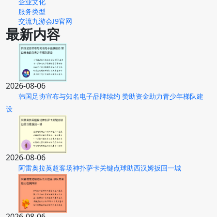
企业文化
服务类型
交流九游会J9官网
最新内容
2026-08-06
韩国足协宣布与知名电子品牌续约 赞助资金助力青少年梯队建
设
2026-08-06
阿雷奥拉英超客场神扑萨卡关键点球助西汉姆扳回一城
2026-08-06