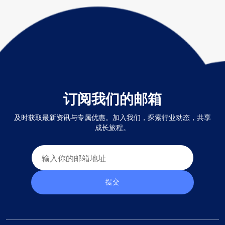
订阅我们的邮箱
及时获取最新资讯与专属优惠。加入我们，探索行业动态，共享
成长旅程。
提交