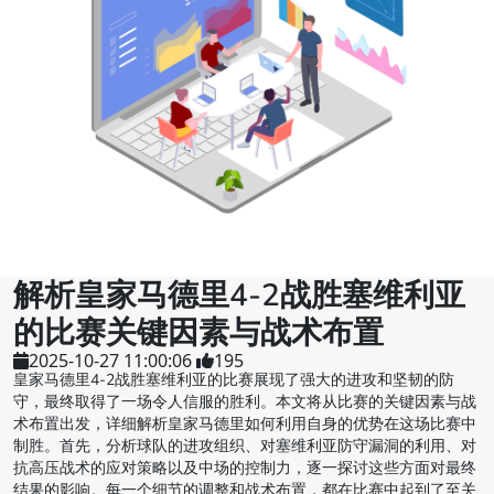
解析皇家马德里4-2战胜塞维利亚
的比赛关键因素与战术布置
2025-10-27 11:00:06
195
皇家马德里4-2战胜塞维利亚的比赛展现了强大的进攻和坚韧的防
守，最终取得了一场令人信服的胜利。本文将从比赛的关键因素与战
术布置出发，详细解析皇家马德里如何利用自身的优势在这场比赛中
制胜。首先，分析球队的进攻组织、对塞维利亚防守漏洞的利用、对
抗高压战术的应对策略以及中场的控制力，逐一探讨这些方面对最终
结果的影响。每一个细节的调整和战术布置，都在比赛中起到了至关