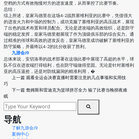
空档的方式有效拖慢对方的进攻速度，从而掌控了比赛节奏。
总结：
综上所述，皇家马德里在这场4-2战胜塞维利亚的比赛中，凭借强大
的进攻火力和中场的控制力，成功克服了塞维利亚的高压战术，展现
了出色的战术布置和球员配合。无论是进攻端的高效组织，还是防守
端的稳定发挥，皇家马德里都展现了作为顶级俱乐部的综合实力。通
过精准的传球和高效的进攻反击，皇家马德里成功破解了塞维利亚的
防守策略，并最终以4-2的比分收获了胜利。
九游会J9
总体来说，安切洛蒂的战术部署在这场比赛中展现了高超的水平，球
队不仅在进攻端打得锐利，也在防守端做得坚固。无论是针对塞维利
亚的高压逼抢，还是对防线漏洞的精准利用，�
上一篇
观看全运会决赛直播时需要注意的几点事项和实用技
巧
下一篇
詹姆斯和雷迪克为篮球拼尽全力 输了比赛当晚彻夜难
眠
导航
了解九游会J9
案例中心