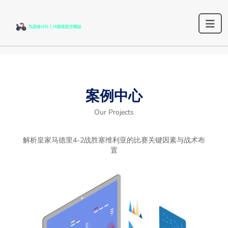
案例中心
Our Projects
解析皇家马德里4-2战胜塞维利亚的比赛关键因素与战术布
置