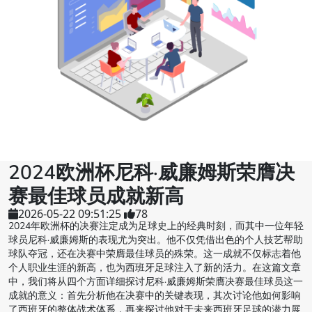
2024欧洲杯尼科·威廉姆斯荣膺决
赛最佳球员成就新高
2026-05-22 09:51:25
78
2024年欧洲杯的决赛注定成为足球史上的经典时刻，而其中一位年轻
球员尼科·威廉姆斯的表现尤为突出。他不仅凭借出色的个人技艺帮助
球队夺冠，还在决赛中荣膺最佳球员的殊荣。这一成就不仅标志着他
个人职业生涯的新高，也为西班牙足球注入了新的活力。在这篇文章
中，我们将从四个方面详细探讨尼科·威廉姆斯荣膺决赛最佳球员这一
成就的意义：首先分析他在决赛中的关键表现，其次讨论他如何影响
了西班牙的整体战术体系，再来探讨他对于未来西班牙足球的潜力展