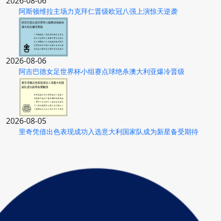
2026-08-06
阿斯顿维拉主场力克拜仁晋级欧冠八强上演惊天逆袭
2026-08-06
阿吉巴德女足世界杯小组赛点球绝杀澳大利亚爆冷晋级
2026-08-05
里奇凭借出色表现成功入选意大利国家队成为新星备受期待