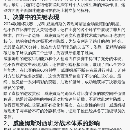
现，最后，我们将总结他获得此殊荣对个人职业生涯的推动作用。这
些方面将全面阐述他如何在赛场上树立新的标杆。
1、决赛中的关键表现
2024欧洲杯决赛，尼科·威廉姆斯的表现可谓是全场最耀眼的明星。
他不仅在比赛中打入关键进球，还在比赛的各个环节中展现了非凡的
技术。作为一名边锋，威廉姆斯的速度和盘带技术成为西班牙进攻的
核心。他的突破多次撕开对方防线，为队友创造了绝佳的射门机会。
尤其是在第70分钟，他在对方防守球员的夹击下，依靠一记精彩的突
破助攻了球队的第二个进球，为西班牙锁定了胜局。
威廉姆斯的进攻组织能力和个人创造力在决赛中得到了充分的体现。
他不仅在进攻中表现活跃，还在防守端积极回追，展现了自己全方位
的能力。在比赛的前60分钟里，威廉姆斯不断在右翼进行冲击，迫使
对方防线产生多次混乱，这也为西班牙创造了不少的进攻机会。最
终，他凭借一系列精彩的突破、助攻和进球，成功地获得了决赛最佳
球员的荣誉。
除了直接的进攻贡献，威廉姆斯的跑位和对比赛节奏的掌控同样值得
称道。他通过高频率的横向调动和快速的前插，不断扰乱对方防线，
使得西班牙的进攻更加富有变化和层次。在决定性的时刻，威廉姆斯
展现出了与年龄不符的冷静和成熟，证明了他已经具备了顶级球员的
素质。
2、威廉姆斯对西班牙战术体系的影响