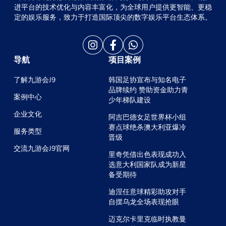
进平台的技术优化与内容丰富化，为全球用户提供更智能、更稳
定的娱乐服务，致力于打造国际顶尖的数字娱乐平台生态体系。
导航
项目案例
了解九游会J9
韩国足协宣布与知名电子
品牌续约 赞助资金助力青
案例中心
少年梯队建设
企业文化
阿吉巴德女足世界杯小组
赛点球绝杀澳大利亚爆冷
服务类型
晋级
交流九游会J9官网
里奇凭借出色表现成功入
选意大利国家队成为新星
备受期待
迪涅任意球精彩助攻对手
自摆乌龙全场表现抢眼
迈克尔卡里克临时执教曼