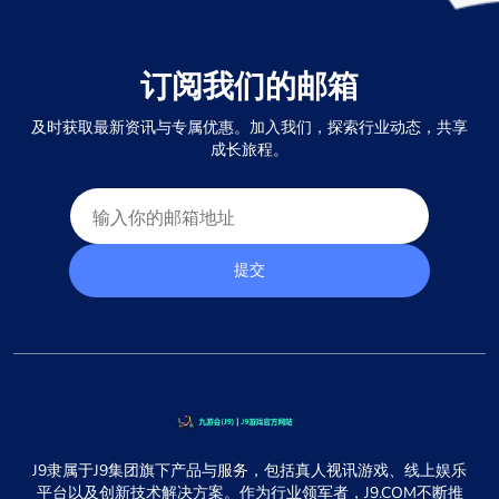
订阅我们的邮箱
及时获取最新资讯与专属优惠。加入我们，探索行业动态，共享
成长旅程。
提交
J9隶属于J9集团旗下产品与服务，包括真人视讯游戏、线上娱乐
平台以及创新技术解决方案。作为行业领军者，J9.COM不断推