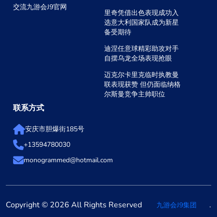
交流九游会J9官网
里奇凭借出色表现成功入
选意大利国家队成为新星
备受期待
迪涅任意球精彩助攻对手
自摆乌龙全场表现抢眼
迈克尔卡里克临时执教曼
联表现获赞 但仍面临纳格
尔斯曼竞争主帅职位
联系方式
安庆市胆爆街185号
+13594780030
monogrammed@hotmail.com
Copyright © 2026 All Rights Reserved
.
九游会J9集团