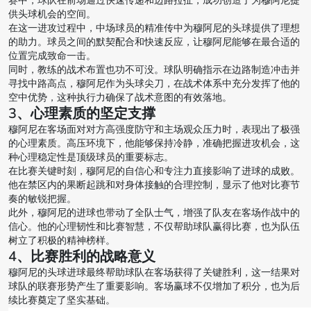
赛中，球队在前场通过快速传递和边路拉扯，成功创造了为穆阿尼提
供头球机会的空间。
在这一进攻过程中，中场球员的精准传中为穆阿尼的头球提供了理想
的助力。球员之间的默契配合和快速反应，让穆阿尼能够在最合适的
位置完成致命一击。
同时，教练的战术布置也功不可没。球队明确指示在边路制造冲击并
寻找中路高点，穆阿尼作为头球尖刀，在战术体系中充分发挥了他的
空中优势，这种执行力确保了战术意图的有效落地。
3、心理素质的坚定支撑
穆阿尼在客场面对对方高强度防守和主场观众压力时，表现出了极强
的心理素质。高压环境下，他能够保持冷静，准确把握进攻机会，这
种心理稳定性是顶级球员的重要标志。
在比赛关键时刻，穆阿尼的自信心和专注力直接影响了进球的成败。
他在禁区内的果断起跳和对身体接触的合理控制，显示了他对比赛节
奏的敏锐把握。
此外，穆阿尼的进球也带动了全队士气，增强了队友在客场作战中的
信心。他的心理韧性和比赛智慧，不仅帮助球队赢得比赛，也为队伍
树立了积极的精神榜样。
4、比赛胜利的战略意义
穆阿尼的头球进球最终帮助球队在客场获得了关键胜利，这一结果对
球队的联赛形势产生了重要影响。客场赢球不仅增加了积分，也为后
续比赛奠定了坚实基础。