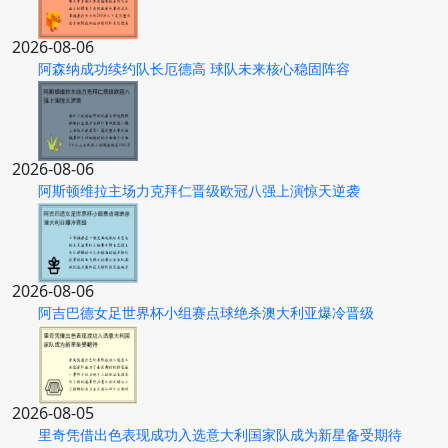
2026-08-06
阿森纳成功续约队长厄德高 球队未来核心稳固阵容
2026-08-06
阿斯顿维拉主场力克拜仁晋级欧冠八强上演惊天逆袭
2026-08-06
阿吉巴德女足世界杯小组赛点球绝杀澳大利亚爆冷晋级
2026-08-05
里奇凭借出色表现成功入选意大利国家队成为新星备受期待