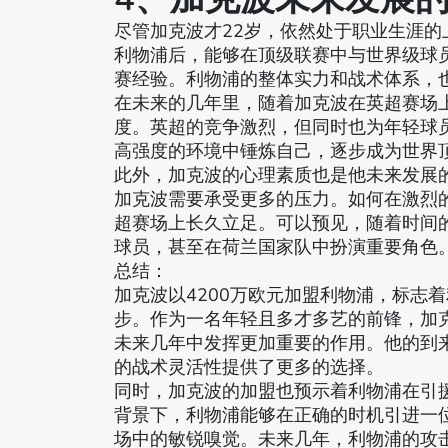
尽管加克波才22岁，依然处于职业生涯
利物浦后，能够在顶级联赛中与世界级球
赛经验。利物浦的整体实力和战术体系，
在未来的几年里，随着加克波在英超赛场
度。英超的竞争激烈，但同时也为年轻球
高强度的环境中锤炼自己，逐步成为世界
此外，加克波的心理素质也是他未来发展
加克波需要承受更多的压力。如何在激烈
超赛场上长久立足。可以预见，随着时间
球员，甚至在荷兰国家队中扮演重要角色
总结：
加克波以4200万欧元加盟利物浦，标志
步。作为一名年轻且多才多艺的前锋，加
未来几年中发挥更加重要的作用。他的到
的战术灵活性提供了更多的选择。
同时，加克波的加盟也预示着利物浦在引
背景下，利物浦能够在正确的时机引进一
场中的敏锐嗅觉。未来几年，利物浦的攻