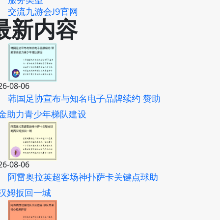
服务类型
交流九游会J9官网
最新内容
26-08-06
韩国足协宣布与知名电子品牌续约 赞助
金助力青少年梯队建设
26-08-06
阿雷奥拉英超客场神扑萨卡关键点球助
汉姆扳回一城