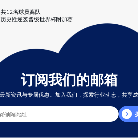
共12名球员离队
演历史性逆袭晋级世界杯附加赛
订阅我们的邮箱
最新资讯与专属优惠。加入我们，探索行业动态，共享