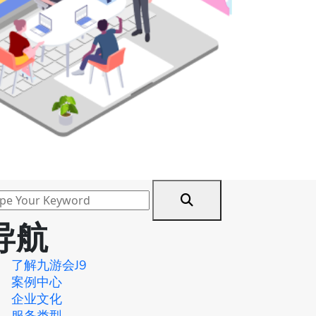
导航
了解九游会J9
案例中心
企业文化