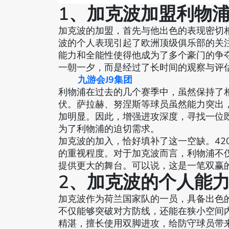
1、加克波加盟利物
加克波的加盟，首先与他出色的表现密切相
波的个人表现引起了欧洲顶级俱乐部的关
能力和全能性使得他成为了多个豪门的争
一朝一夕，而是经过了长时间的观察与评
九游会J9集团
利物浦在过去的几个赛季中，虽然保持了
伏。萨拉赫、努涅斯等球员虽然能力突出
加明显。因此，增强进攻深度，寻找一位
为了利物浦的迫切需求。
加克波的加入，恰好填补了这一空缺。42
的重视程度。对于加克波而言，利物浦不
提供更大的舞台。可以说，这是一笔双赢
2、加克波的个人能
加克波作为荷兰国家队的一员，具备出色
不仅能够突破对方防线，还能在狭小空间
精湛，擅长使用双脚进攻，给防守球员带