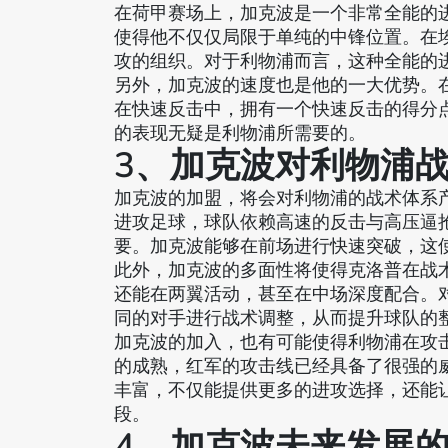
在荷甲赛场上，加克波是一个非常全能的
使得他不仅仅局限于单纯的中锋位置。在
攻的组织。对于利物浦而言，这种全能的
另外，加克波的速度也是他的一大优势。
在快速反击中，拥有一个快速反击的得分
的表现无疑是利物浦所需要的。
3、加克波对利物浦
加克波的加盟，将会对利物浦的战术体系
进攻足球，球队依赖高速的反击与高压逼
要。加克波能够在前场进行快速突破，这
此外，加克波的多面性将使得克洛普在战
还能在两翼活动，甚至在中场深度配合。
同的对手进行战术调整，从而提升球队的
加克波的加入，也有可能使得利物浦在攻
的成熟，红军的攻击线已经具备了很强的
丰富，不仅能提供更多的进攻选择，还能
段。
4、加克波未来发展