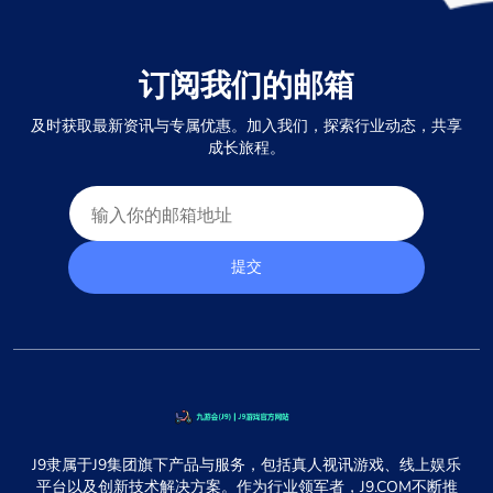
订阅我们的邮箱
及时获取最新资讯与专属优惠。加入我们，探索行业动态，共享
成长旅程。
提交
J9隶属于J9集团旗下产品与服务，包括真人视讯游戏、线上娱乐
平台以及创新技术解决方案。作为行业领军者，J9.COM不断推