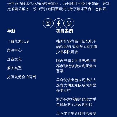
进平台的技术优化与内容丰富化，为全球用户提供更智能、更稳
定的娱乐服务，致力于打造国际顶尖的数字娱乐平台生态体系。
导航
项目案例
了解九游会J9
韩国足协宣布与知名电子
品牌续约 赞助资金助力青
案例中心
少年梯队建设
企业文化
阿吉巴德女足世界杯小组
赛点球绝杀澳大利亚爆冷
服务类型
晋级
交流九游会J9官网
里奇凭借出色表现成功入
选意大利国家队成为新星
备受期待
迪涅任意球精彩助攻对手
自摆乌龙全场表现抢眼
迈克尔卡里克临时执教曼