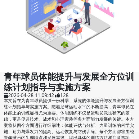
青年球员体能提升与发展全方位训
练计划指导与实施方案
2026-04-28 11:09:42
128
本文旨在为青年球员提供一份科学、系统的体能提升与发展全方位训
练计划指导与实施方案。随着足球运动水平的不断提高，青年球员在
体能上的训练显得尤为重要。体能训练不仅是运动员竞技状态的基
础，更是促进技术、战术和心理素质等多方面能力发展的关键。本方
案将从四个方面进行详细阐述：体能评估与分析、力量训练的科学实
施、耐力与爆发力的提高、运动恢复与防伤训练。每个方面都将围绕
青年球员的生理特点和发展需求，提出具体的训练方法和注意事项，