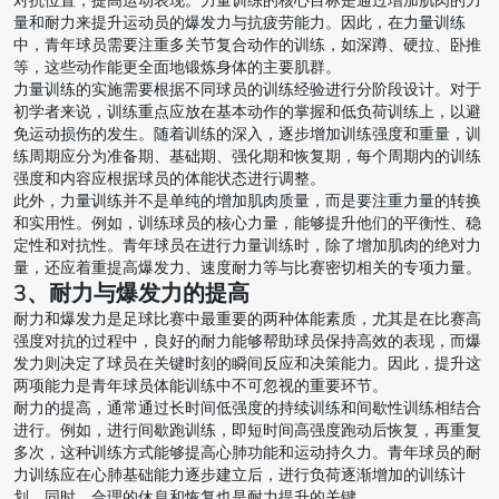
对抗位置，提高运动表现。力量训练的核心目标是通过增加肌肉的力
量和耐力来提升运动员的爆发力与抗疲劳能力。因此，在力量训练
中，青年球员需要注重多关节复合动作的训练，如深蹲、硬拉、卧推
等，这些动作能更全面地锻炼身体的主要肌群。
力量训练的实施需要根据不同球员的训练经验进行分阶段设计。对于
初学者来说，训练重点应放在基本动作的掌握和低负荷训练上，以避
免运动损伤的发生。随着训练的深入，逐步增加训练强度和重量，训
练周期应分为准备期、基础期、强化期和恢复期，每个周期内的训练
强度和内容应根据球员的体能状态进行调整。
此外，力量训练并不是单纯的增加肌肉质量，而是要注重力量的转换
和实用性。例如，训练球员的核心力量，能够提升他们的平衡性、稳
定性和对抗性。青年球员在进行力量训练时，除了增加肌肉的绝对力
量，还应着重提高爆发力、速度耐力等与比赛密切相关的专项力量。
3、耐力与爆发力的提高
耐力和爆发力是足球比赛中最重要的两种体能素质，尤其是在比赛高
强度对抗的过程中，良好的耐力能够帮助球员保持高效的表现，而爆
发力则决定了球员在关键时刻的瞬间反应和决策能力。因此，提升这
两项能力是青年球员体能训练中不可忽视的重要环节。
耐力的提高，通常通过长时间低强度的持续训练和间歇性训练相结合
进行。例如，进行间歇跑训练，即短时间高强度跑动后恢复，再重复
多次，这种训练方式能够提高心肺功能和运动持久力。青年球员的耐
力训练应在心肺基础能力逐步建立后，进行负荷逐渐增加的训练计
划。同时，合理的休息和恢复也是耐力提升的关键。