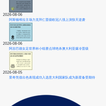
2026-08-06
阿斯顿维拉主场力克拜仁晋级欧冠八强上演惊天逆袭
2026-08-06
阿吉巴德女足世界杯小组赛点球绝杀澳大利亚爆冷晋级
2026-08-05
里奇凭借出色表现成功入选意大利国家队成为新星备受期待