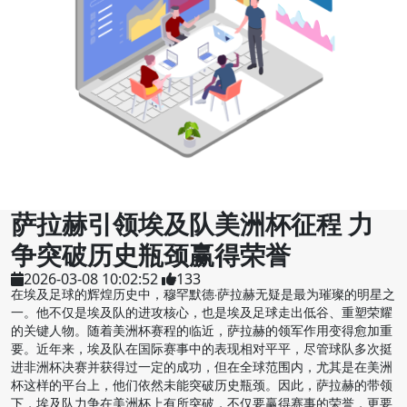
萨拉赫引领埃及队美洲杯征程 力
争突破历史瓶颈赢得荣誉
2026-03-08 10:02:52
133
在埃及足球的辉煌历史中，穆罕默德·萨拉赫无疑是最为璀璨的明星之
一。他不仅是埃及队的进攻核心，也是埃及足球走出低谷、重塑荣耀
的关键人物。随着美洲杯赛程的临近，萨拉赫的领军作用变得愈加重
要。近年来，埃及队在国际赛事中的表现相对平平，尽管球队多次挺
进非洲杯决赛并获得过一定的成功，但在全球范围内，尤其是在美洲
杯这样的平台上，他们依然未能突破历史瓶颈。因此，萨拉赫的带领
下，埃及队力争在美洲杯上有所突破，不仅要赢得赛事的荣誉，更要