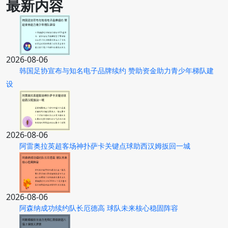
最新内容
2026-08-06
韩国足协宣布与知名电子品牌续约 赞助资金助力青少年梯队建
设
2026-08-06
阿雷奥拉英超客场神扑萨卡关键点球助西汉姆扳回一城
2026-08-06
阿森纳成功续约队长厄德高 球队未来核心稳固阵容