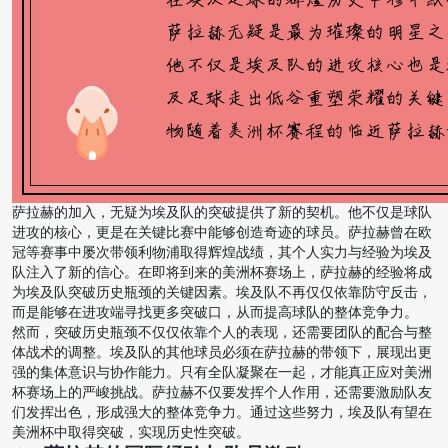
萨拉赫的加入，无疑为埃及队的突破提供了新的契机。他不仅是球队
进攻的核心，更是在关键比赛中能够创造奇迹的球员。萨拉赫曾在欧
冠等赛事中屡次带领利物浦取得辉煌战绩，其个人实力与经验为埃及
队注入了新的信心。在即将到来的美洲杯赛场上，萨拉赫的经验将成
为埃及队突破历史瓶颈的关键因素。埃及队不再仅仅依靠防守反击，
而是能够在进攻端寻找更多突破口，从而提高球队的整体竞争力。
然而，突破历史瓶颈不仅仅依靠个人的表现，还需要团队的配合与整
体战术的调整。埃及队的其他球员必须在萨拉赫的带领下，展现出更
强的集体意识与协作能力。只有全队凝聚在一起，才能真正应对美洲
杯赛场上的严峻挑战。萨拉赫不仅要发挥个人作用，还需要激励队友
们发挥出色，形成强大的整体竞争力。通过这些努力，埃及队有望在
美洲杯中取得突破，实现历史性突破。