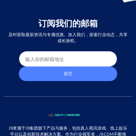
订阅我们的邮箱
及时获取最新资讯与专属优惠。加入我们，探索行业动态，共享
成长旅程。
提交
J9隶属于J9集团旗下产品与服务，包括真人视讯游戏、线上娱乐
平台以及创新技术解决方案。作为行业领军者，J9.COM不断推