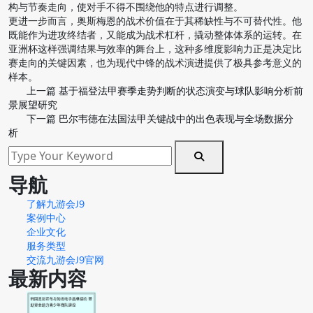
构与节奏走向，使对手不得不围绕他的特点进行调整。
更进一步而言，奥斯梅恩的战术价值在于其稀缺性与不可替代性。他
既能作为进攻终结者，又能成为战术杠杆，撬动整体体系的运转。在
亚洲杯这样强调结果与效率的舞台上，这种多维度影响力正是决定比
赛走向的关键因素，也为现代中锋的战术演进提供了极具参考意义的
样本。
上一篇
基于福登法甲赛季走势判断的状态演变与球队影响分析前
景展望研究
下一篇
巴尔韦德在法国法甲关键战中的出色表现与全场数据分
析
导航
了解九游会J9
案例中心
企业文化
服务类型
交流九游会J9官网
最新内容