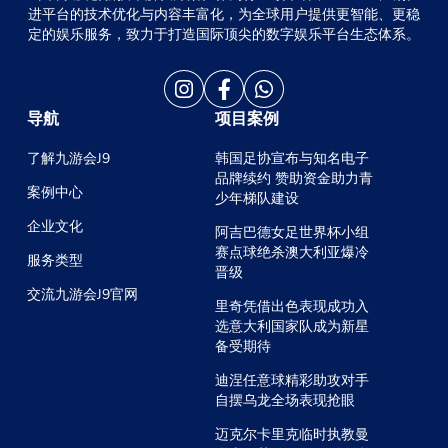
进平台的技术优化与内容丰富化，为全球用户提供更智能、更稳
定的娱乐服务，致力于打造国际顶尖的数字娱乐平台生态体系。
导航
项目案例
了解九游会J9
韩国足协宣布与知名电子
品牌续约 赞助资金助力青
案例中心
少年梯队建设
企业文化
阿吉巴德女足世界杯小组
赛点球绝杀澳大利亚爆冷
服务类型
晋级
交流九游会J9官网
里奇凭借出色表现成功入
选意大利国家队成为新星
备受期待
迪涅任意球精彩助攻对手
自摆乌龙全场表现抢眼
迈克尔卡里克临时执教曼