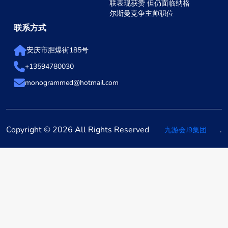
联表现获赞 但仍面临纳格
尔斯曼竞争主帅职位
联系方式
安庆市胆爆街185号
+13594780030
monogrammed@hotmail.com
Copyright © 2026 All Rights Reserved
.
九游会J9集团