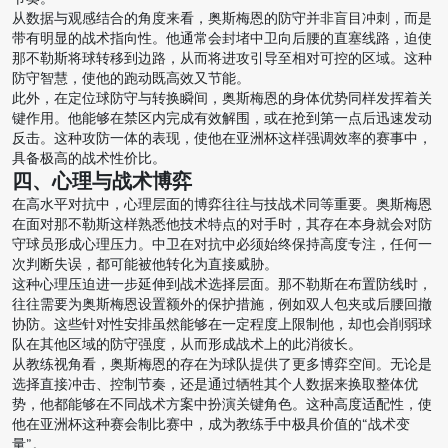
从数据与观感结合的角度来看，奥斯梅恩的防守并非盲目冲刺，而是
带有明显的战术指向性。他通常会封堵中卫向后腰的直塞线路，迫使
那不勒斯将球转移到边路，从而将进攻引导至相对可控的区域。这种
防守智慧，使他的跑动既高效又节能。
此外，在定位球防守与转换瞬间，奥斯梅恩的身体优势同样发挥着关
键作用。他能够在禁区内完成有效解围，或在抢到第一点后迅速发动
反击。这种攻防一体的表现，使他在亚洲杯这样强调效率的赛事中，
具备极高的战术性价比。
四、心理与战术博弈
在高水平对抗中，心理层面的博弈往往与技战术同等重要。奥斯梅恩
在面对那不勒斯这样熟悉他技术特点的对手时，其存在本身就会对防
守球员形成心理压力。中卫在对抗中必须始终保持高度专注，任何一
次判断失误，都可能被他转化为直接威胁。
这种心理压迫进一步延伸到战术选择层面。那不勒斯在布置防线时，
往往需要为奥斯梅恩设置额外的保护措施，例如双人包夹或后腰回撤
协防。这些针对性安排虽然能够在一定程度上限制他，却也会削弱球
队在其他区域的防守强度，从而形成战术上的此消彼长。
从教练视角看，奥斯梅恩的存在为球队提供了更多博弈空间。无论是
选择直接冲击、控制节奏，还是通过牺牲其个人数据来换取整体优
势，他都能够在不同战术方案中扮演关键角色。这种高度适配性，使
他在亚洲杯这种赛会制比赛中，成为教练手中极具价值的“战术变
量”。