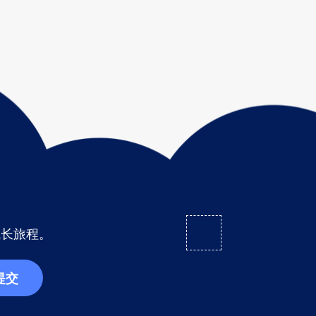
成长旅程。
提交