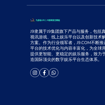
J9隶属于J9集团旗下产品与服务，包括
视讯游戏、线上娱乐平台以及创新技术
方案。作为行业领军者，J9.COM不断推
平台的技术优化与内容丰富化，为全球
提供更智能、更稳定的娱乐服务，致力
造国际顶尖的数字娱乐平台生态体系。