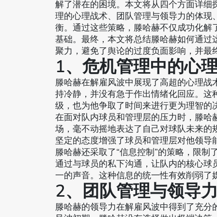
解了潜在的困境。本文将从四个方面详细
理的心理战术、团队管理与领导力的体现
衡。通过这些策略，滕哈赫不仅成功化解
基础。最终，本文将总结滕哈赫如何通过
聚力，避免了舆论的过度负面影响，并最
1、危机管理中的心
滕哈赫在解雇风波中展现了高超的心理战
持冷静，并没有急于作出情绪化回应。这
级，也为他争取了时间来进行更为理智的
在面对队内球员和管理层的压力时，滕哈
场，毫不动摇地表达了自己对球队未来的
坚定的态度增强了球员和管理层对他领导
滕哈赫还采取了“信息控制”的策略，限制
通过与球员的私下沟通，让队内的核心球
一的声音。这种信息的统一性有效削弱了
2、团队管理与领导
滕哈赫的领导力在解雇风波中得到了充分