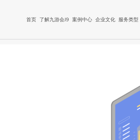
首页
了解九游会J9
案例中心
企业文化
服务类型