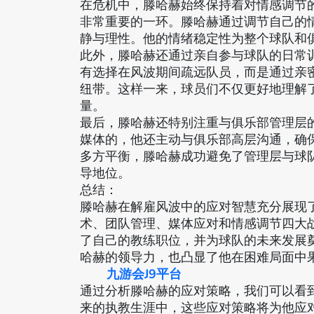
在危机中，滕哈赫始终保持着对情感调节
非常重要的一环。滕哈赫通过调节自己的
静与理性。他的情绪稳定性为整个球队和
此外，滕哈赫还通过亲自参与球队的日常
有选择在风波期间疏远队员，而是通过亲
纽带。这样一来，球员们不仅更好地理解
量。
最后，滕哈赫还特别注重与俱乐部管理层
媒体的，他还主动与俱乐部高层沟通，确
多方平衡，滕哈赫成功避免了管理层与球
导地位。
总结：
滕哈赫在解雇风波中的应对智慧充分展现
术、团队管理、媒体应对和情感调节四大
了自己的教练职位，并为球队的未来发展
哈赫的领导力，也凸显了他在困难局面中
九游会J9平台
通过分析滕哈赫的应对策略，我们可以看
来的执教生涯中，这些应对策略将为他应