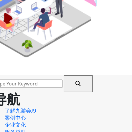
导航
了解九游会J9
案例中心
企业文化