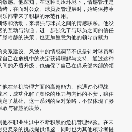
的敏感。他深知，在这种高压环境下，情感管理是
情绪，在面对公众、球员及管理层时，始终保持冷
俱乐部带来了积极的示范作用。
训练和活动，来增强与球员之间的情感联系。他没
密的互动与沟通，进一步强化了与球员之间的信任
了滕哈赫的决策，也更加愿意为他的领导贡献力
的关系建设。风波中的情感调节不仅是针对球员和
保自己在危机中的决定获得理解与支持。通过这种
队间的矛盾升级，也确保了自己在俱乐部内部的领
了他在危机管理方面的高超能力。他通过心理战
战术，成功化解了舆论的压力与内部的不安，稳住
奠定了基础。这一系列的应对策略，不仅体现了滕
果敢与智慧的决策。
到他在职业生涯中不断积累的危机管理经验。在未
对更复杂的挑战提供借鉴，同时也为其他领导者提