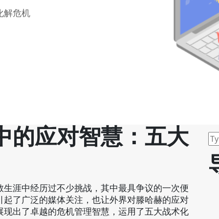
化解危机
中的应对智慧：五大
教生涯中经历过不少挑战，其中最具争议的一次便
引起了广泛的媒体关注，也让外界对滕哈赫的应对
展现出了卓越的危机管理智慧，运用了五大战术化