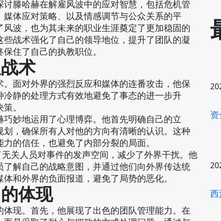
探讨滕哈赫在解雇风波中的应对智慧，包括危机管
、媒体应对策略、以及情感调节与公众关系的平
了风波，也为其未来的职业生涯奠定了更加稳固的
这些战术强化了自己的领导地位，提升了团队的凝
终保住了自己的执教职位。
理战术
术。面对外界的强烈反应和媒体的连番攻击，他保
20
种冷静的处理方式有效地避免了事态的进一步升
决策。
资
赫巧妙地运用了心理博弈。他首先明确自己的立
规划，确保所有人对他的方向有清晰的认识。这种
能力的信任，也避免了内部分裂的局面。
了无关人员对事件的发声空间，减少了外界干扰。他
20
员了解自己的战略意图，并通过他们向外界传达统
媒体和外界的负面报道，避免了局势的恶化。
力的体现
西
的体现。首先，他展现了出色的团队管理能力。在