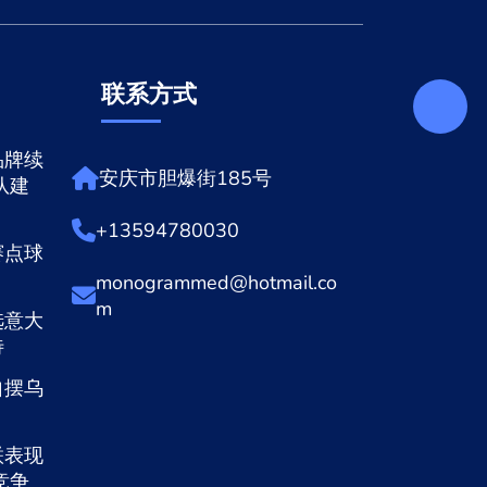
联系方式
品牌续
安庆市胆爆街185号
队建
+13594780030
赛点球
monogrammed@hotmail.co
m
选意大
待
自摆乌
联表现
竞争