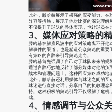
此外，滕哈赫展示了极强的应变能力。在
阵容等措施，展现了他对比赛的深刻理解
不仅提升了球队的整体表现，也让球员在
3、媒体应对策略的
滕哈赫在解雇风波中的应对策略离不开他
解事件的渠道，也是塑造公众舆论的重要
有策略的言辞来引导舆论走向。
滕哈赫首先强调了自己对于球队未来的规
通过言辞巧妙地反转了部分媒体对他的负
战术和管理问题上。这种回应策略成功地
此外，滕哈赫还利用媒体与球迷之间的互
球迷进行直接对话，分享自己的执教理念
持。这种积极的舆论引导不仅缓解了危机
础。
4、情感调节与公众