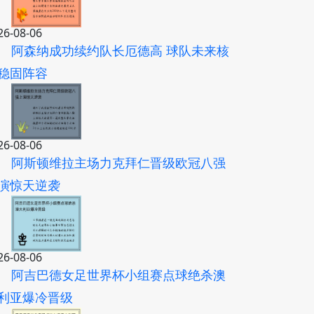
26-08-06
阿森纳成功续约队长厄德高 球队未来核
稳固阵容
26-08-06
阿斯顿维拉主场力克拜仁晋级欧冠八强
演惊天逆袭
26-08-06
阿吉巴德女足世界杯小组赛点球绝杀澳
利亚爆冷晋级