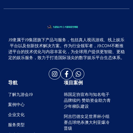
J9隶属于J9集团旗下产品与服务，包括真人视讯游戏、线上娱乐
平台以及创新技术解决方案。作为行业领军者，J9.COM不断推
进平台的技术优化与内容丰富化，为全球用户提供更智能、更稳
定的娱乐服务，致力于打造国际顶尖的数字娱乐平台生态体系。
导航
项目案例
了解九游会J9
韩国足协宣布与知名电子
品牌续约 赞助资金助力青
案例中心
少年梯队建设
企业文化
阿吉巴德女足世界杯小组
赛点球绝杀澳大利亚爆冷
服务类型
晋级