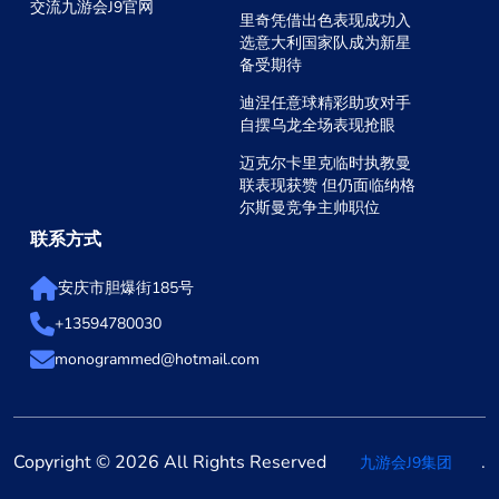
交流九游会J9官网
里奇凭借出色表现成功入
选意大利国家队成为新星
备受期待
迪涅任意球精彩助攻对手
自摆乌龙全场表现抢眼
迈克尔卡里克临时执教曼
联表现获赞 但仍面临纳格
尔斯曼竞争主帅职位
联系方式
安庆市胆爆街185号
+13594780030
monogrammed@hotmail.com
Copyright © 2026 All Rights Reserved
.
九游会J9集团