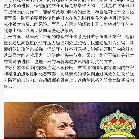
更多依赖进攻，但他们的防守同样是非常强大的，尤其是在防守线和
二线球员的协作下，能够有效限制对方的进攻。布雷迪习惯于控制比
赛节奏，防守的稳定性使得他可以在领先时有更多的余地进行传球，
减少被对方反击的风险。而且，布雷迪的经验丰富，能够对防守的变
化做出精准判断，从而调整进攻策略。
另一方面，马赫姆所带领的球队防守体系更侧重于压迫性防守，他们
擅长通过高强度的防守压力迫使四分卫犯错，快速逼迫对方失误。马
赫姆的进攻体系虽强，但防守同样不可忽视，能够在短时间内给对方
造成巨大的进攻压力，迫使他们失去节奏。因此，防守不仅仅是针对
布雷迪的进攻，也是一种与马赫姆进攻风格相对抗的方式。
防守和整体实力的较量注定不会轻松。布雷迪的团队依靠稳固的防守
和精准的进攻控制比赛节奏，而马赫姆的球队则通过高效的进攻和强
力防守施加压力。在超级碗的舞台上，这两种风格的较量无疑将成为
焦点。