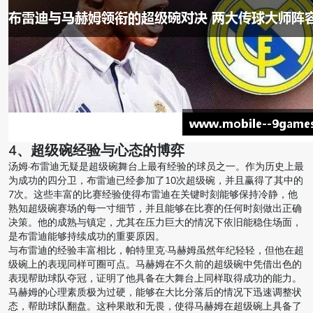
4、超级碗经验与心态的博弈
汤姆·布雷迪无疑是超级碗舞台上最有经验的球员之一。作为历史上最
为成功的四分卫，布雷迪已经参加了10次超级碗，并且赢得了其中的
7次。这些丰富的比赛经验使得布雷迪在关键时刻能够保持冷静，他
熟知超级碗赛场的每一寸细节，并且能够在比赛的任何时刻做出正确
决策。他的成熟与镇定，尤其在压力巨大的情况下依旧能稳住场面，
是布雷迪能够持续成功的重要原因。
与布雷迪的经验丰富相比，帕特里克·马赫姆虽然年纪轻轻，但他在超
级碗上的表现同样可圈可点。马赫姆在不久前的超级碗中凭借出色的
表现帮助球队夺冠，证明了他具备在大舞台上同样取得成功的能力。
马赫姆的心理素质极为过硬，能够在大比分落后的情况下迅速调整状
态，帮助球队翻盘。这种果敢和无畏，使得马赫姆在超级碗上具备了