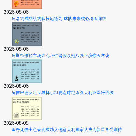
2026-08-06
阿森纳成功续约队长厄德高 球队未来核心稳固阵容
2026-08-06
阿斯顿维拉主场力克拜仁晋级欧冠八强上演惊天逆袭
2026-08-06
阿吉巴德女足世界杯小组赛点球绝杀澳大利亚爆冷晋级
2026-08-05
里奇凭借出色表现成功入选意大利国家队成为新星备受期待