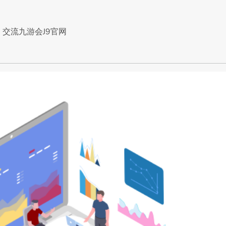
交流九游会J9官网