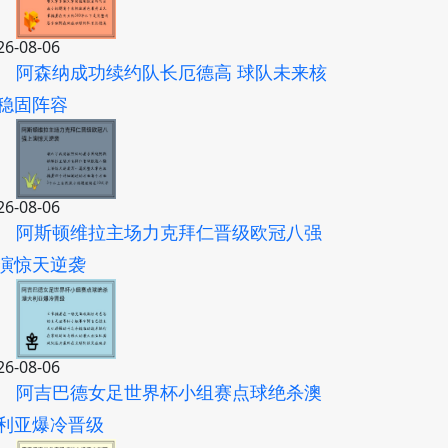
26-08-06
阿森纳成功续约队长厄德高 球队未来核
稳固阵容
26-08-06
阿斯顿维拉主场力克拜仁晋级欧冠八强
演惊天逆袭
26-08-06
阿吉巴德女足世界杯小组赛点球绝杀澳
利亚爆冷晋级