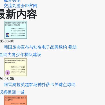
服务类型
交流九游会J9官网
最新内容
26-08-06
韩国足协宣布与知名电子品牌续约 赞助
金助力青少年梯队建设
26-08-06
阿雷奥拉英超客场神扑萨卡关键点球助
汉姆扳回一城