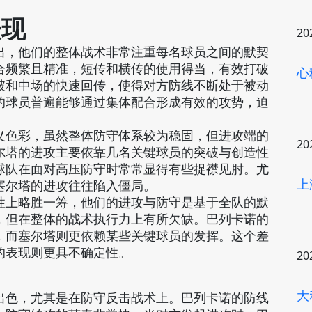
表现
20
出，他们的整体战术非常注重每名球员之间的默契
合频繁且精准，短传和横传的使用得当，有效打破
心
破和中场的快速回传，使得对方防线不断处于被动
的球员普遍能够通过集体配合形成有效的攻势，迫
义色彩，虽然整体防守体系较为稳固，但进攻端的
20
尔塔的进攻主要依靠几名关键球员的突破与创造性
球队在面对高压防守时常常显得有些捉襟见肘。尤
上
塞尔塔的进攻往往陷入僵局。
性上略胜一筹，他们的进攻与防守是基于全队的默
，但在整体的战术执行力上有所欠缺。巴列卡诺的
，而塞尔塔则更依赖某些关键球员的发挥。这个差
的表现则更具不确定性。
20
大
出色，尤其是在防守反击战术上。巴列卡诺的防线