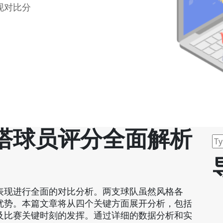
现对比分
塔球员评分全面解析
表现进行全面的对比分析。两支球队虽然风格各
优势。本篇文章将从四个关键方面展开分析，包括
及比赛关键时刻的发挥。通过详细的数据分析和实