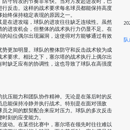
，防守转攻的节奏非常快。当对方发起进攻时，巴
进行反击。这样的战术要求每名球员都能保持高度
够始终保持稳定表现的原因之一。
其是在进攻端，球队的进攻往往缺乏连续性。虽然
20
错的进攻机会，但整体的战术执行力仍显不足。在
间的站位偶尔出现漏洞，这使得对方能够通过有效
队
优势更加明显。球队的整体防守和反击战术较为成
战术要求。相比之下，塞尔塔的战术执行上偶尔出
有时缺乏应有的协调性，这也导致了球队在高强度
的抗压能力和团队协作精神。无论是在落后时的反
员总能保持冷静并执行战术。特别是在面对强敌
球员之间的默契配合来应对压力。球队的多次反击
键时刻的应变能力。
些波动。在某些比赛中，塞尔塔在领先时往往难以