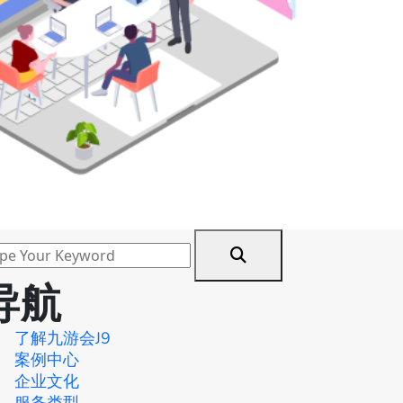
导航
了解九游会J9
案例中心
企业文化