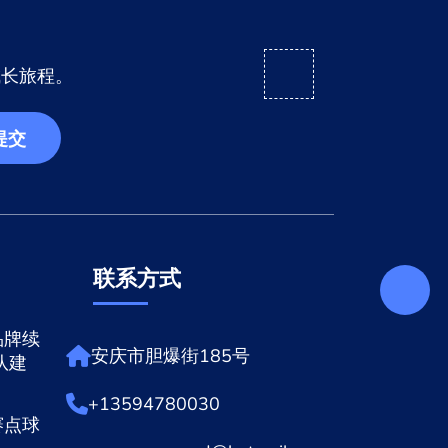
成长旅程。
提交
联系方式
品牌续
安庆市胆爆街185号
队建
+13594780030
赛点球