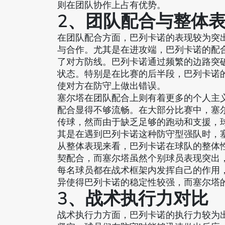
则在团队协作上占有优势。
2、团队配合与整体
在团队配合方面，巴列卡诺的表现较为突
与合作。尤其是在进攻端，巴列卡诺的配
了对方防线。巴列卡诺通过频繁的边路突
状态。特别是在比赛的后半段，巴列卡诺
使对方在防守上做出错误。
塞尔塔在团队配合上则有着更多的个人主
配合显得不够流畅。在大部分比赛中，塞
传球，然而由于缺乏足够的跑动和支援，
其是在遇到巴列卡诺这种防守型强队时，
从整体表现来看，巴列卡诺在球队的整体
契配合，而塞尔塔虽然个别球员表现突出
每名球员都在战术框架内发挥自己的作用
异使得巴列卡诺的稳定性较强，而塞尔塔
3、战术执行力对比
战术执行力方面，巴列卡诺的执行力较为