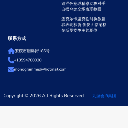
迪涅任意球精彩助攻对手
自摆乌龙全场表现抢眼
迈克尔卡里克临时执教曼
联表现获赞 但仍面临纳格
尔斯曼竞争主帅职位
联系方式
安庆市胆爆街185号
+13594780030
monogrammed@hotmail.com
Copyright © 2026 All Rights Reserved
.
九游会J9集团