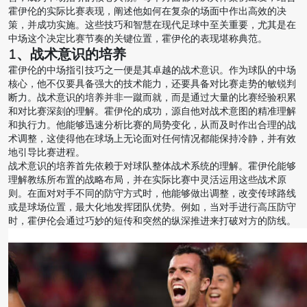
霍伊伦的实际比赛表现，阐述他如何在复杂的场面中作出高效的决
策，并成功实施。这些技巧和智慧在现代足球中至关重要，尤其是在
中场这个决定比赛节奏的关键位置，霍伊伦的表现堪称典范。
1、战术意识的培养
霍伊伦的中场指引技巧之一便是其卓越的战术意识。作为球队的中场
核心，他不仅要具备强大的技术能力，还要具备对比赛走势的敏锐判
断力。战术意识的培养并非一蹴而就，而是通过大量的比赛经验积累
和对比赛深刻的理解。霍伊伦的成功，源自他对战术意图的精准理解
和执行力。他能够迅速分析比赛的局势变化，从而及时作出合理的战
术调整，这使得他在球场上无论面对任何情况都能保持冷静，并有效
地引导比赛进程。
战术意识的培养首先依赖于对球队整体战术系统的理解。霍伊伦能够
理解教练所布置的战略布局，并在实际比赛中灵活运用这些战术原
则。在面对对手不同的防守方式时，他能够做出调整，改变传球路线
或是球场位置，最大化地发挥团队优势。例如，当对手进行高压防守
时，霍伊伦会通过巧妙的短传和突然的纵深推进来打破对方的防线。