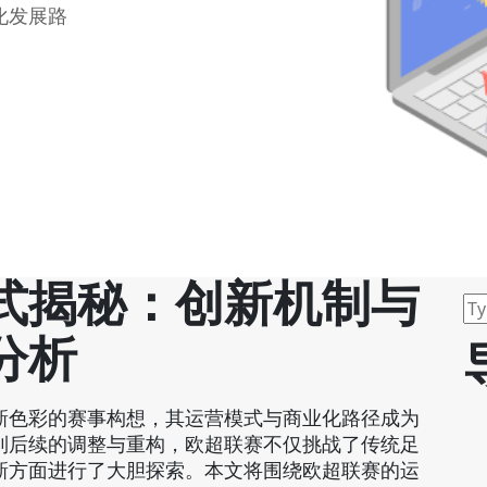
化发展路
式揭秘：创新机制与
分析
新色彩的赛事构想，其运营模式与商业化路径成为
到后续的调整与重构，欧超联赛不仅挑战了传统足
新方面进行了大胆探索。本文将围绕欧超联赛的运