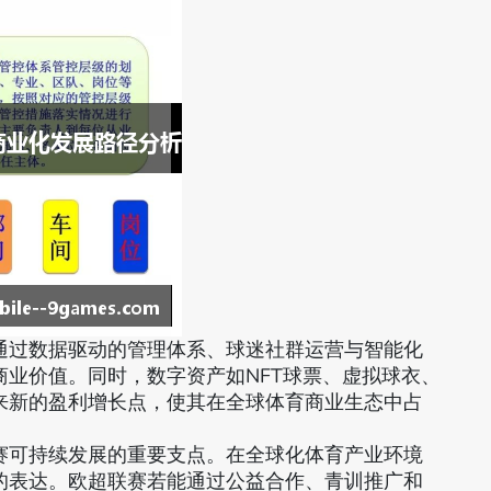
通过数据驱动的管理体系、球迷社群运营与智能化
业价值。同时，数字资产如NFT球票、虚拟球衣、
来新的盈利增长点，使其在全球体育商业生态中占
赛可持续发展的重要支点。在全球化体育产业环境
的表达。欧超联赛若能通过公益合作、青训推广和