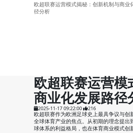
欧超联赛运营模式揭秘：创新机制与商业
径分析
欧超联赛运营模
商业化发展路径
2025-11-17 09:22:00
216
欧超联赛作为欧洲足球史上最具争议与创
全球体育产业的焦点。从初期的理念提出
球体系的利益格局，也在体育商业模式创