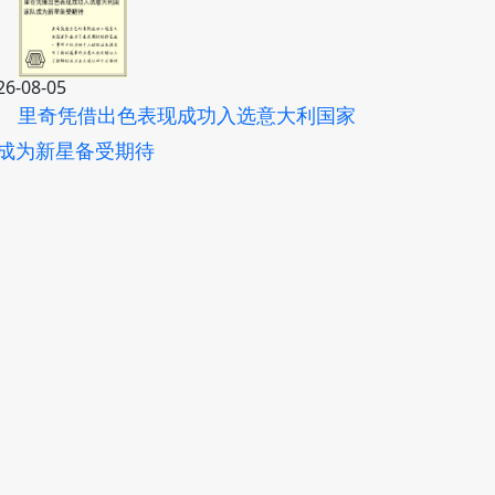
26-08-05
里奇凭借出色表现成功入选意大利国家
成为新星备受期待