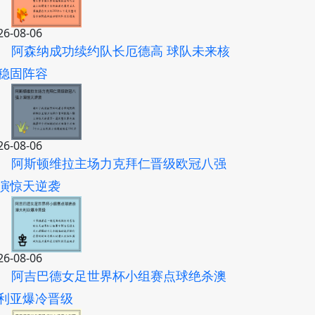
26-08-06
阿森纳成功续约队长厄德高 球队未来核
稳固阵容
26-08-06
阿斯顿维拉主场力克拜仁晋级欧冠八强
演惊天逆袭
26-08-06
阿吉巴德女足世界杯小组赛点球绝杀澳
利亚爆冷晋级