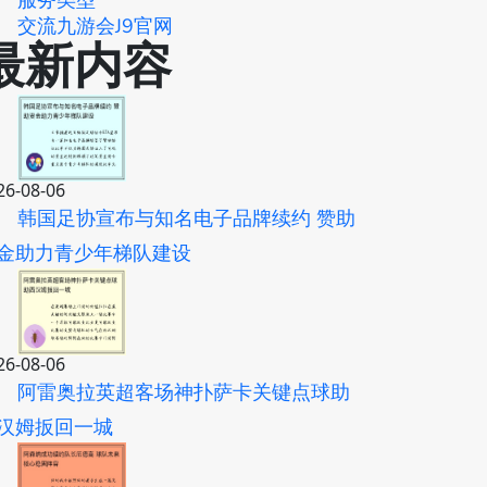
服务类型
交流九游会J9官网
最新内容
26-08-06
韩国足协宣布与知名电子品牌续约 赞助
金助力青少年梯队建设
26-08-06
阿雷奥拉英超客场神扑萨卡关键点球助
汉姆扳回一城