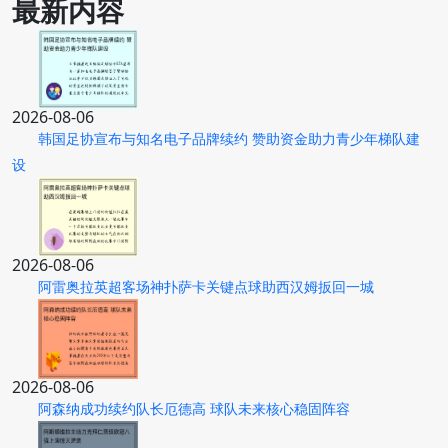
最新内容
2026-08-06
韩国足协宣布与知名电子品牌续约 赞助资金助力青少年梯队建
设
2026-08-06
阿雷奥拉英超客场神扑萨卡关键点球助西汉姆扳回一城
2026-08-06
阿森纳成功续约队长厄德高 球队未来核心稳固阵容