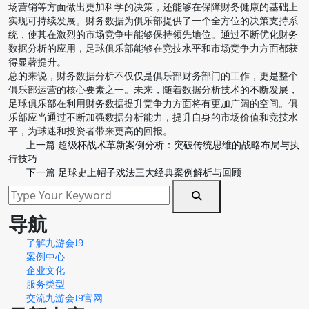
场营销等方面做出更加科学的决策，还能够在保障财务健康的基础上
实现可持续发展。财务数据为俱乐部提供了一个全方位的决策支持系
统，使其在激烈的市场竞争中能够保持领先地位。通过不断优化财务
数据分析的应用，足球俱乐部能够在竞技水平和市场竞争力方面都获
得显著提升。
总的来说，财务数据分析不仅仅是俱乐部财务部门的工作，更是整个
俱乐部运营的核心要素之一。未来，随着数据分析技术的不断发展，
足球俱乐部在利用财务数据提升竞争力方面将有更加广阔的空间。俱
乐部应当通过不断加强数据分析能力，提升自身的市场价值和竞技水
平，为球迷和投资者带来更高的回报。
上一篇
超级杯战术革新案例分析：突破传统思维的战略布局与执
行技巧
下一篇
足球史上帽子戏法三大经典案例解析与回顾
导航
了解九游会J9
案例中心
企业文化
服务类型
交流九游会J9官网