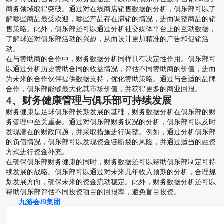
商务领域取得突破。通过对在线商店销售数据的分析，俱乐部可以了
解哪些商品最受欢迎，哪些产品存在滞销的情况，进而调整商品的销
售策略。此外，俱乐部还可以通过分析社交媒体平台上的互动数据，
了解球迷对俱乐部活动的兴趣，从而设计更加精准的广告和促销活
动。
在与赞助商的合作中，财务数据分析同样具有决定性作用。俱乐部可
以通过分析历史赞助合同的收益情况，评估不同赞助商的价值，进而
为未来的合作伙伴提供数据支持，优化赞助策略。通过与合适的品牌
合作，俱乐部能够最大化其市场价值，并获得更多的商业回报。
4、财务健康管理与俱乐部可持续发展
财务健康是足球俱乐部长期发展的基础，财务数据分析在俱乐部的财
务管理中至关重要。通过对俱乐部财务状况的分析，俱乐部可以及时
发现潜在的财政问题，并采取措施进行调整。例如，通过分析俱乐部
的负债情况，俱乐部可以发现资金链断裂的风险，并通过适当的融资
方式进行资金补充。
在确保俱乐部财务健康的同时，财务数据还可以帮助俱乐部制定可持
续发展的战略。俱乐部可以通过对未来几年收入预期的分析，合理规
划发展方向，确保未来的资金流动稳定。此外，财务数据分析还可以
帮助俱乐部评估不同投资项目的回报率，避免盲目投资。
九游会J9集团