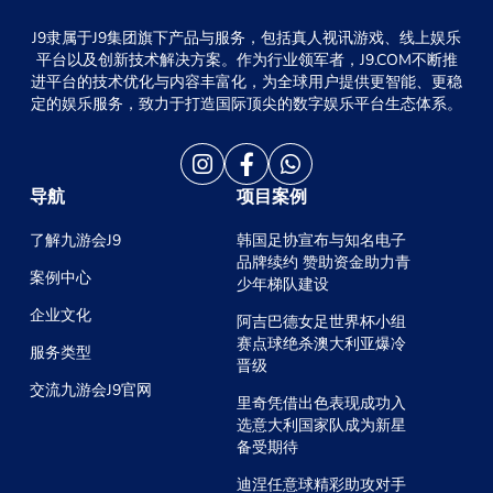
J9隶属于J9集团旗下产品与服务，包括真人视讯游戏、线上娱乐
平台以及创新技术解决方案。作为行业领军者，J9.COM不断推
进平台的技术优化与内容丰富化，为全球用户提供更智能、更稳
定的娱乐服务，致力于打造国际顶尖的数字娱乐平台生态体系。
导航
项目案例
了解九游会J9
韩国足协宣布与知名电子
品牌续约 赞助资金助力青
案例中心
少年梯队建设
企业文化
阿吉巴德女足世界杯小组
赛点球绝杀澳大利亚爆冷
服务类型
晋级
交流九游会J9官网
里奇凭借出色表现成功入
选意大利国家队成为新星
备受期待
迪涅任意球精彩助攻对手