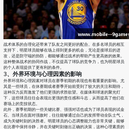
战术体系的合理化还带来了队友之间更好的配合。在多名球员的相互
支持下，明星球员能够在场上得到更多的机会，无论是接球后的进
攻，还是防守端的协防，都能够通过战术的帮助产生更高效的效果。
这种整体战术的协同作战，不仅提高了球队的竞争力，也为明星球员
的个人表现提供了更有利的条件。
3、外界环境与心理因素的影响
外界环境和心理因素对球员在赛季初期的表现也有着重要的影响。尤
其是一些球员，在休赛期或者赛季开始前受到了较大的关注和期待，
这种压力反而激发了他们更强的求胜欲望。在媒体和球迷的聚光灯
下，这些球员往往会表现出更强的责任感和斗志，从而提高了他们在
赛场上的竞技状态。
此外，赛季初期的一些关键比赛、强强对话也成为了球员表现的试金
石。当球员在面对强敌时，往往能够通过自己的发挥带动全队士气，
成为关键时刻的决胜者。明星球员的心态调整能力也非常关键，能够
在比赛中保持冷静，并在关键时刻做出正确的决策，这种心理素质的