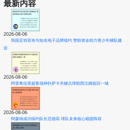
最新内容
2026-08-06
韩国足协宣布与知名电子品牌续约 赞助资金助力青少年梯队建
设
2026-08-06
阿雷奥拉英超客场神扑萨卡关键点球助西汉姆扳回一城
2026-08-06
阿森纳成功续约队长厄德高 球队未来核心稳固阵容