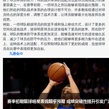
除了球员本身的努力，球队战术体系的适配性也是球员成绩提升的重
要因素之一。在赛季初期，一些球员之所以能够表现得超出预期，与
他们所处的球队战术体系的合理设计密不可分。许多教练组通过对球
员特点的深度分析，调整了战术方案，让球员能够最大化地发挥自身
优势。
例如，一些球队根据球员的投篮手感和场上移动方式，设计了更多的
空间化进攻战术，使得明星球员在进攻端有了更高的效率。而在防守
端，球队的整体防守体系也更加灵活，能够迅速对对方的进攻做出反
应，减少了球员在防守中的压力，使他们能够将更多精力集中在进攻
上。这种战术上的适配，不仅帮助球队取得了更好的成绩，也使得球
员在比赛中表现得更加自如。
九游会J9