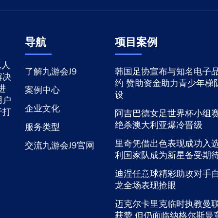
导航
项目案例
真人
了解九游会J9
韩国足协宣布与知名电子
解决
约 赞助资金助力青少年梯
进
案例中心
设
用户
企业文化
于打
阿吉巴德女足世界杯小组
绝杀澳大利亚爆冷晋级
服务类型
里奇凭借出色表现成功入
交流九游会J9官网
利国家队成为新星备受期
迪涅任意球精彩助攻对手
龙全场表现抢眼
迈克尔卡里克临时执教曼
获赞 但仍面临纳格尔斯曼