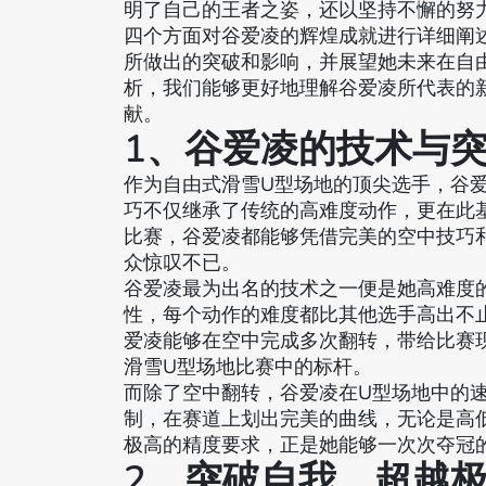
明了自己的王者之姿，还以坚持不懈的努
四个方面对谷爱凌的辉煌成就进行详细阐
所做出的突破和影响，并展望她未来在自
析，我们能够更好地理解谷爱凌所代表的
献。
1、谷爱凌的技术与
作为自由式滑雪U型场地的顶尖选手，谷
巧不仅继承了传统的高难度动作，更在此
比赛，谷爱凌都能够凭借完美的空中技巧
众惊叹不已。
谷爱凌最为出名的技术之一便是她高难度的
性，每个动作的难度都比其他选手高出不
爱凌能够在空中完成多次翻转，带给比赛
滑雪U型场地比赛中的标杆。
而除了空中翻转，谷爱凌在U型场地中的
制，在赛道上划出完美的曲线，无论是高
极高的精度要求，正是她能够一次次夺冠
2、突破自我，超越