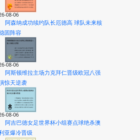
26-08-06
阿森纳成功续约队长厄德高 球队未来核
稳固阵容
26-08-06
阿斯顿维拉主场力克拜仁晋级欧冠八强
演惊天逆袭
26-08-06
阿吉巴德女足世界杯小组赛点球绝杀澳
利亚爆冷晋级