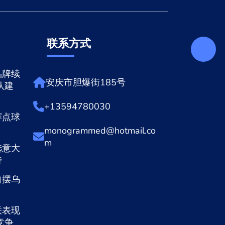
联系方式
品牌续
安庆市胆爆街185号
队建
+13594780030
赛点球
monogrammed@hotmail.co
m
选意大
待
自摆乌
联表现
竞争