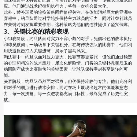
高速推进中保持良好配合，常常打乱对手防线节奏，使强队也难以适
应。他们通过战术纪律和执行力，将每一次机会最大化。
此外，替补球员的轮换策略同样值得关注。在体能消耗巨大的亚洲杯
赛程中，约旦队通过科学轮换保持主力球员的活力，同时让替补球员
在关键时刻发挥重要作用，这种策略为他们的连胜提供了坚实保障。
3、关键比赛的精彩表现
小组赛阶段，约旦队面对实力不容小觑的对手，凭借出色的战术执行
和球员默契，一场场拿下关键积分。在与传统强队的比赛中，他们利
用快速反击打入关键进球，展示了黑马风采。
淘汰赛中，约旦队面对压力更大，比赛节奏更紧张，但他们通过稳定
的心理和精准的战术应对，屡次化解险情。门将的关键扑救和后卫的
稳固防守成为比赛胜负的关键因素，让球队保持零封甚至逆转的可
能。
决赛阶段，约旦队虽然面对强敌，但仍保持冷静与专注。他们充分利
用对手的弱点进行战术安排，同时在场上展现出超常的体能和意志
力，每一次拼抢、每一次进攻都充满目标性，最终完成了历史性突
破。