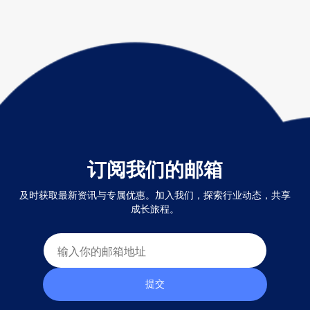
订阅我们的邮箱
及时获取最新资讯与专属优惠。加入我们，探索行业动态，共享
成长旅程。
提交